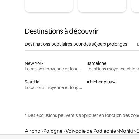
Destinations à découvrir
Destinations populaires pour des séjours prolongés
New York
Barcelone
Locations moyenne et longue durée
Seattle
Afficher plus
Locations moyenne et longue durée
* Des exclusions peuvent s'appliquer en fonction des zo
Airbnb
Pologne
Voïvodie de Podlachie
Mońki
O