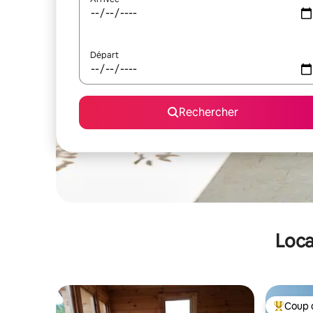
Départ
Rechercher
Loca
Coup 
Coups de