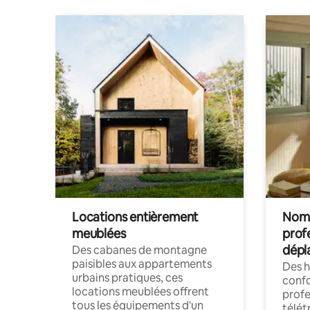
Locations entièrement
Noma
meublées
prof
dépl
Des cabanes de montagne
paisibles aux appartements
Des 
urbains pratiques, ces
confo
locations meublées offrent
profe
tous les équipements d'un
télét