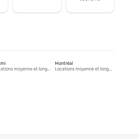
ami
Montréal
Locations moyenne et longue durée
Locations moyenne et longue durée