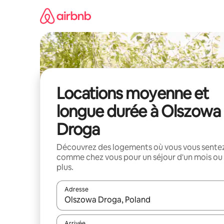
Aller
directement
au
contenu
Locations moyenne et
longue durée à Olszowa
Droga
Découvrez des logements où vous vous sente
comme chez vous pour un séjour d'un mois ou
plus.
Adresse
Lorsque les résultats s'affichent, utilisez les flèc
Arrivée