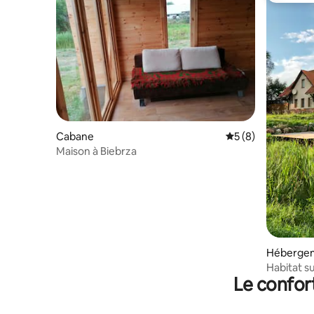
Cabane
Évaluation moyenn
5 (8)
Maison à Biebrza
Héberge
Habitat su
Le confor