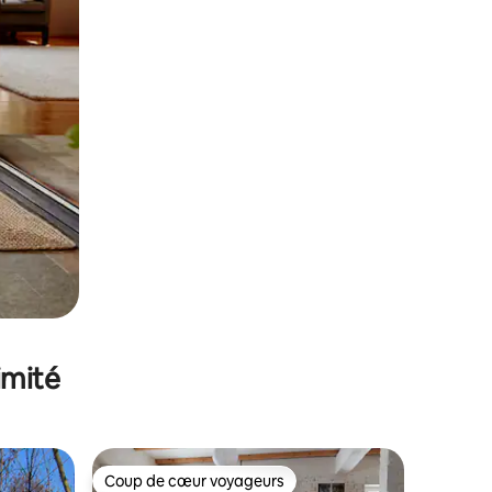
imité
Coup de cœur voyageurs
lus appréciés
Coup de cœur voyageurs