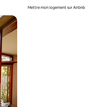
Mettre mon logement sur Airbnb
sant glisser.