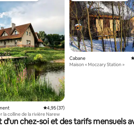
e sur la base de 8 commentaires : 5 sur 5
Cabane
É
Maison « Moczary Station »
ment
Évaluation moyenne sur la base de 37 comme
4,95 (37)
r la colline de la rivière Narew
t d'un chez-soi et des tarifs mensuels 