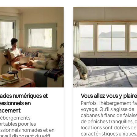
des numériques et
Vous allez vous y plaire
essionnels en
Parfois, l'hébergement fai
voyage. Qu'il s'agisse de
acement
cabanes à flanc de falais
hébergements
de péniches tranquilles, 
rtables pour les
locations sont dotées de
ssionnels nomades et en
caractéristiques uniques
ravail disposant du wifi