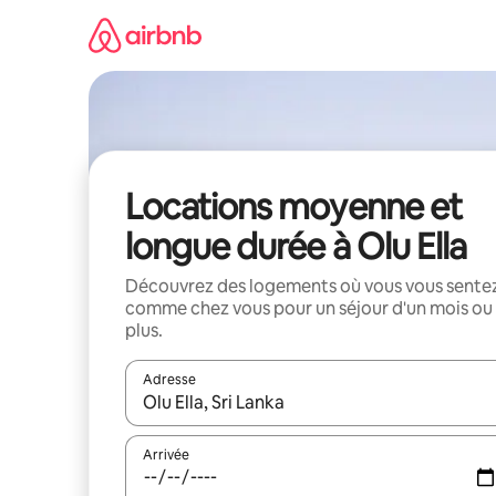
Aller
directement
au
contenu
Locations moyenne et
longue durée à Olu Ella
Découvrez des logements où vous vous sente
comme chez vous pour un séjour d'un mois ou
plus.
Adresse
Lorsque les résultats s'affichent, utilisez les flèc
Arrivée