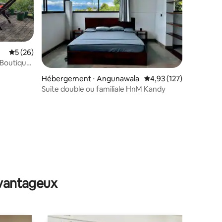
Évaluation moyenne sur la base de 26 commentaires : 5 sur 5
5 (26)
/Boutique
Hébergement ⋅ Angunawala
Évaluation moyenne sur
4,93 (127)
Suite double ou familiale HnM Kandy
mmentaires : 5 sur 5
avantageux