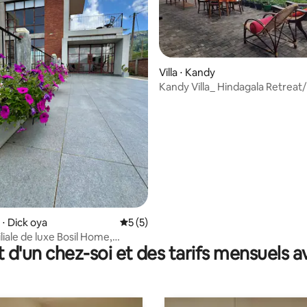
Villa ⋅ Kandy
Kandy Villa_ Hindagala Retreat
e sur la base de 6 commentaires : 5 sur 5
V_ entière
⋅ Dick oya
Évaluation moyenne sur la base de 5 co
5 (5)
liale de luxe Bosil Home,
t d'un chez-soi et des tarifs mensuels 
u Tea Estate