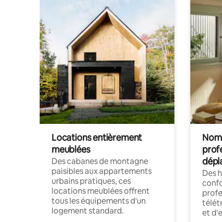
Locations entièrement
Noma
meublées
prof
dépl
Des cabanes de montagne
paisibles aux appartements
Des 
urbains pratiques, ces
confo
locations meublées offrent
profe
tous les équipements d'un
télét
logement standard.
et d'