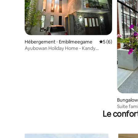
Hébergement ⋅ Embilmeegame
Évaluation moyenn
5 (6)
Ayubowan Holiday Home - Kandy
(Maison de vacances)
Bungalow 
Suite fami
Le confor
retraite a