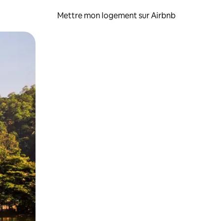
Mettre mon logement sur Airbnb
sant glisser.