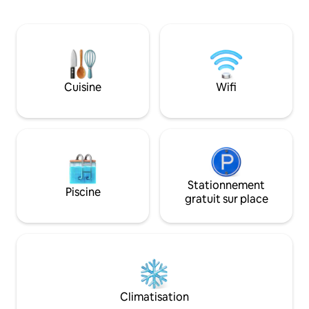
avec des fermes de noix de coco et des
rivière et de la m
rizières à perte de vue dans votre jardin.
des chambres conf
Loin de l'agitation de la ville, un endroit
ciel se transforme
idéal pour une mini escapade et un
couleurs vibrante. 
temps d'arrêt bien nécessaire. Équipé
tranquillité parfait
d'une cuisine climatisée, d'un onduleur
Plongez dans un 
(PowerBackup)et d'une connexion Wi-Fi
ralentit et où la p
Cuisine
Wifi
Internet idéale pour un travail. Situé à
environ3 km des plages célèbres à
proximité, vous êtes toujours proche de
la nature.
Stationnement
Piscine
gratuit sur place
Climatisation