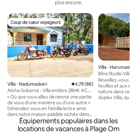
plus encore.
Coup de cœur voyageurs
Coup de cœur voyageurs
Villa ⋅ Harumasker
Bilva Studio Villa 
|Homeyhuts
Réveillez-vous au
Villa ⋅ Nadumaskeri
Évaluation moyenne sur la base
4,79 (86)
feuilles et aux son
Aloha Gokarna - Villa entière 2BHK AC
nature dans cette 
maison et cuisine
« Où que vous alliez devienne une partie
duplex Villa, qui fa
de vous d'une manière ou d'une autre »
charmante villa d
Détendez-vous en famille/entre amis
au sommet d'une c
dans notre maison paisible nichée dans
cinq acres, cette 
Équipements populaires dans les
une végétation luxuriante avec une
une vue imprenabl
charmante ambiance de village côtier à
rizières, les colli
locations de vacances à Plage Om
15 minutes de Gokarna. Réveillez-vous
point de rencontre