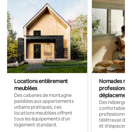
Locations entièrement
Nomades num
meublées
professionnel
déplacement
Des cabanes de montagne
paisibles aux appartements
Des hébergem
urbains pratiques, ces
confortables p
locations meublées offrent
professionnels
tous les équipements d'un
télétravail dis
logement standard.
et d'espaces de