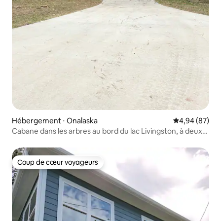
Hébergement ⋅ Onalaska
Évaluation mo
4,94 (87)
Cabane dans les arbres au bord du lac Livingston, à deux
pas de l'eau !
Coup de cœur voyageurs
Coup de cœur voyageurs