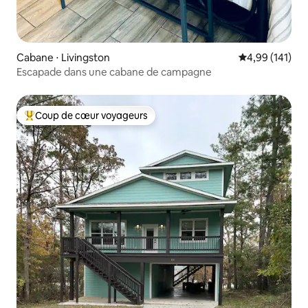
Cabane ⋅ Livingston
Évaluation moy
4,99 (141)
Escapade dans une cabane de campagne
Coup de cœur voyageurs
Coups de cœur voyageurs les plus appréciés