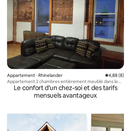
Appartement ⋅ Rhinelander
Évaluation m
4,88 (8)
Appartement 2 chambres entièrement meublé dans le
Le confort d'un chez-soi et des tarifs
centre-ville de Rhinelander
mensuels avantageux