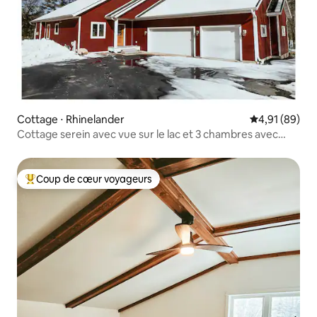
Cottage ⋅ Rhinelander
Évaluation mo
4,91 (89)
Cottage serein avec vue sur le lac et 3 chambres avec
véranda !
Coup de cœur voyageurs
Coups de cœur voyageurs les plus appréciés