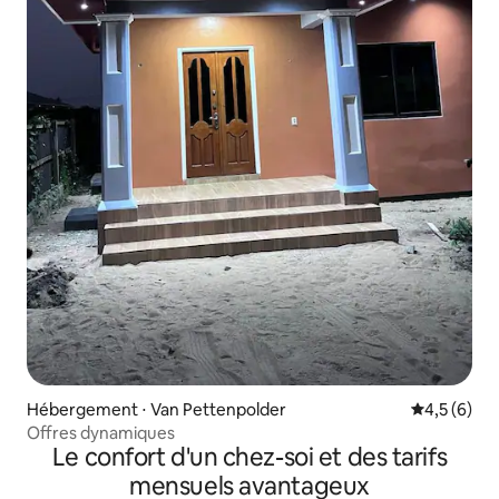
Hébergement ⋅ Van Pettenpolder
Évaluation 
4,5 (6)
Offres dynamiques
Le confort d'un chez-soi et des tarifs
mensuels avantageux