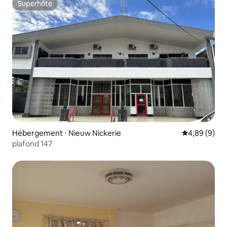
Superhôte
Superhôte
Hébergement ⋅ Nieuw Nickerie
Évaluation m
4,89 (9)
plafond 147