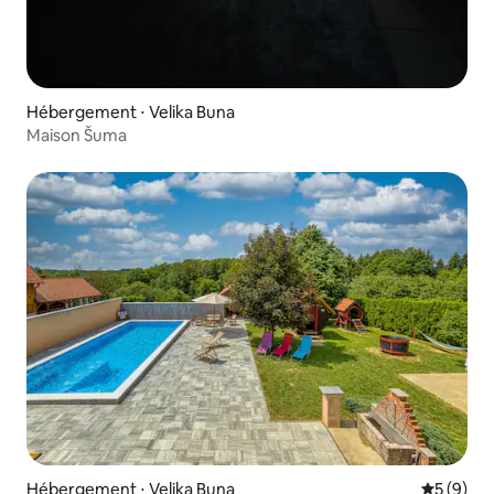
Hébergement ⋅ Velika Buna
Maison Šuma
Hébergement ⋅ Velika Buna
Évaluatio
5 (9)