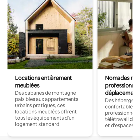
Locations entièrement
Nomades num
meublées
professionnel
déplacement
Des cabanes de montagne
paisibles aux appartements
Des hébergem
urbains pratiques, ces
confortables p
locations meublées offrent
professionnels
tous les équipements d'un
télétravail dis
logement standard.
et d'espaces de