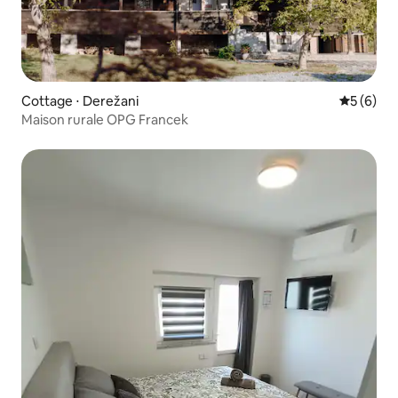
Cottage ⋅ Derežani
Évaluatio
5 (6)
Maison rurale OPG Francek