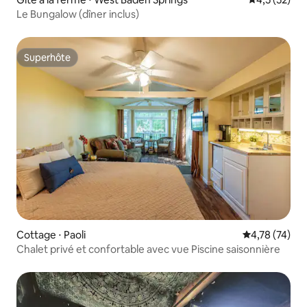
Le Bungalow (dîner inclus)
Superhôte
Superhôte
Cottage ⋅ Paoli
Évaluation mo
4,78 (74)
Chalet privé et confortable avec vue Piscine saisonnière