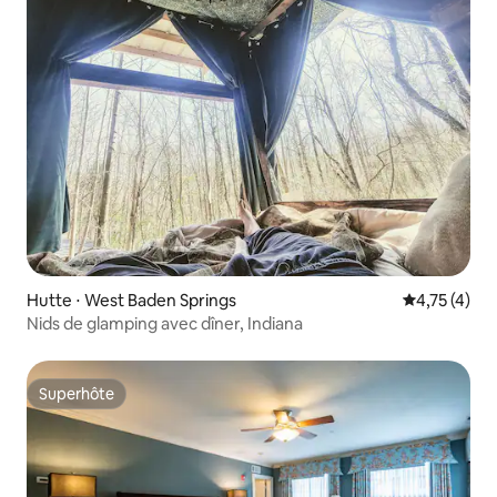
Hutte ⋅ West Baden Springs
Évaluation m
4,75 (4)
Nids de glamping avec dîner, Indiana
Superhôte
Superhôte