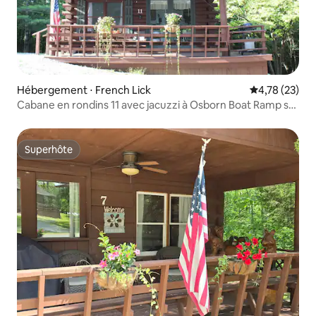
Hébergement ⋅ French Lick
Évaluation mo
4,78 (23)
Cabane en rondins 11 avec jacuzzi à Osborn Boat Ramp sur
le lac Patoka
Superhôte
Superhôte