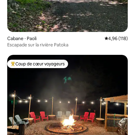
Cabane ⋅ Paoli
Évaluation moy
4,96 (118)
Escapade sur la rivière Patoka
Coup de cœur voyageurs
Coups de cœur voyageurs les plus appréciés