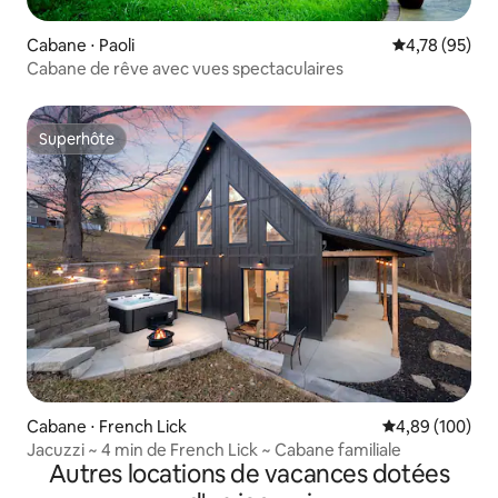
Cabane ⋅ Paoli
Évaluation mo
4,78 (95)
Cabane de rêve avec vues spectaculaires
Superhôte
Superhôte
Cabane ⋅ French Lick
Évaluation moy
4,89 (100)
Jacuzzi ~ 4 min de French Lick ~ Cabane familiale
Autres locations de vacances dotées