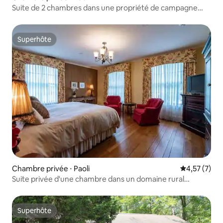
Suite de 2 chambres dans une propriété de campagne
française avec piscine
Superhôte
Superhôte
Chambre privée ⋅ Paoli
Évaluation m
4,57 (7)
Suite privée d'une chambre dans un domaine rural
français
Superhôte
Superhôte