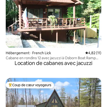
Hébergement ⋅ French Lick
Évaluation mo
4,82 (11)
Cabane en rondins 12 avec jacuzzi à Osborn Boat Ramp
Location de cabanes avec jacuzzi
sur le lac Patoka
Coup de cœur voyageurs
Coups de cœur voyageurs les plus appréciés