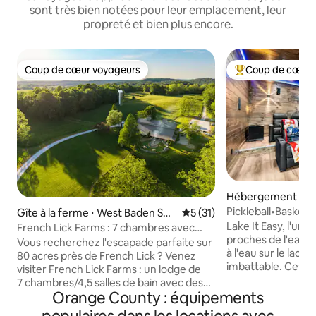
sont très bien notées pour leur emplacement, leur
propreté et bien plus encore.
Coup de cœur voyageurs
Coup de cœur 
Coup de cœur voyageurs
Coups de cœur vo
Hébergement ⋅ Fr
Pickleball•Basket
Gîte à la ferme ⋅ West Baden Spri
Évaluation moyenne sur la b
5 (31)
ngs
Lake It Easy, l'une
French Lick Farms : 7 chambres avec
proches de l'eau 
jacuzzi, étang et foyer
Vous recherchez l'escapade parfaite sur
à l'eau sur le lac 
80 acres près de French Lick ? Venez
imbattable. Cette 
visiter French Lick Farms : un lodge de
style lodge peut a
7 chambres/4,5 salles de bain avec des
et dispose d'un t
Orange County : équipements
foyers, un étang de pêche et des
salle de cinéma, d'
sentiers de randonnée. À seulement