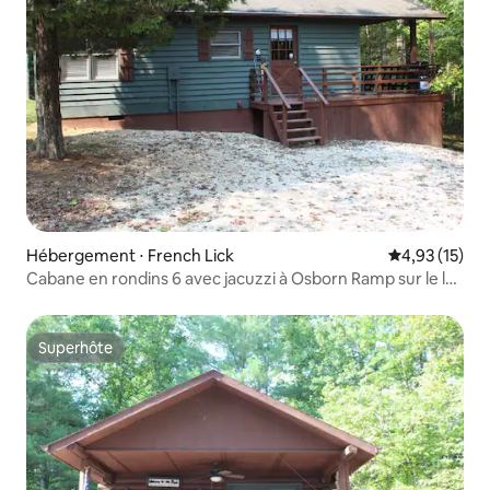
Hébergement ⋅ French Lick
Évaluation mo
4,93 (15)
Cabane en rondins 6 avec jacuzzi à Osborn Ramp sur le lac
Patoka
Superhôte
Superhôte