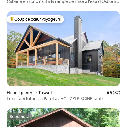
Cabane en rondins 8 à la rampe de mise à l'eau d'Osborn
sur le lac Patoka
Coup de cœur voyageurs
Coups de cœur voyageurs les plus appréciés
Hébergement ⋅ Taswell
Évaluation
5 (37)
Luxe familial au lac Patoka JACUZZI PISCINE table
Superhôte
Superhôte