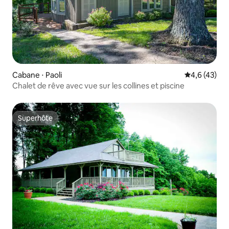
Cabane ⋅ Paoli
Évaluation m
4,6 (43)
Chalet de rêve avec vue sur les collines et piscine
Superhôte
Superhôte