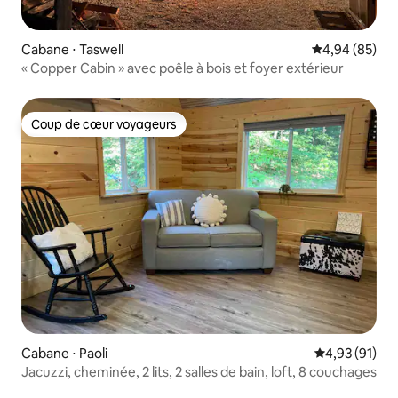
Cabane ⋅ Taswell
Évaluation mo
4,94 (85)
« Copper Cabin » avec poêle à bois et foyer extérieur
Coup de cœur voyageurs
Coup de cœur voyageurs
Cabane ⋅ Paoli
Évaluation mo
4,93 (91)
Jacuzzi, cheminée, 2 lits, 2 salles de bain, loft, 8 couchages