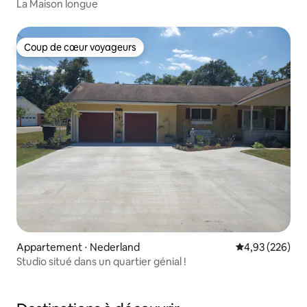
La Maison longue
Coup de cœur voyageurs
Coup de cœur voyageurs
Appartement ⋅ Nederland
Évaluation moy
4,93 (226)
Studio situé dans un quartier génial !