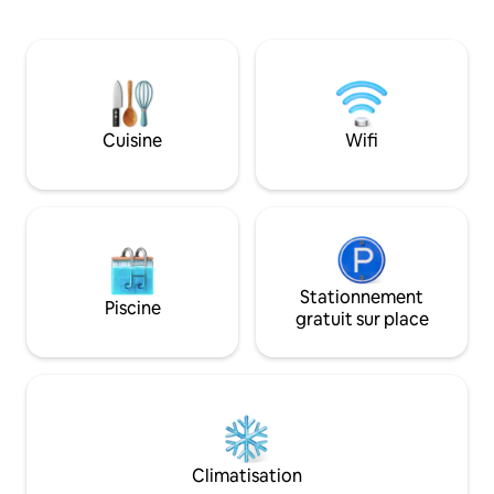
douche à l'italienne dans la salle de bain.
place pour votre o
La cuisine dispose d'appareils
maison a tout ce 
électroménagers en acier inoxydable de
pour que votre séj
grande taille ainsi que de casseroles, de
accueillant ! Livré
vaisselle, d'une cafetière, etc. Tout le
essentiels nécessai
confort de la maison ! Il y a même un
ondes, réfrigérate
lave-linge et un sèche-linge ! Les
2 lits Queen Size, 
Cuisine
Wifi
nouveaux mini-climatiseurs et le
télévision 32”, lec
chauffe-eau sans réservoir vous
abonnement Hulu, 2
permettent de rester à l'aise pendant
bain.
votre visite.
Stationnement
Piscine
gratuit sur place
Climatisation