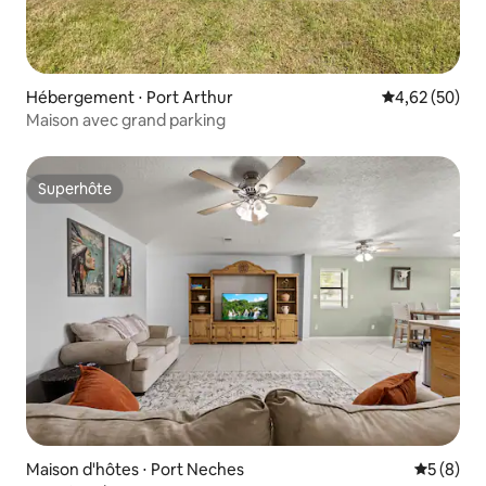
Hébergement ⋅ Port Arthur
Évaluation mo
4,62 (50)
Maison avec grand parking
Superhôte
Superhôte
Maison d'hôtes ⋅ Port Neches
Évaluatio
5 (8)