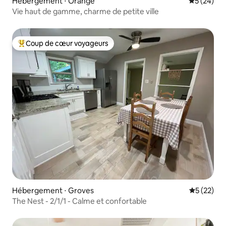
Hébergement ⋅ Orange
Évaluation
5 (24)
Vie haut de gamme, charme de petite ville
Coup de cœur voyageurs
Coups de cœur voyageurs les plus appréciés
Hébergement ⋅ Groves
Évaluation
5 (22)
The Nest - 2/1/1 - Calme et confortable