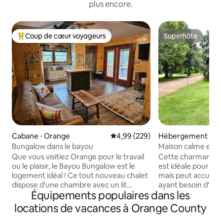
plus encore.
Coup de cœur voyageurs
Superhôte
Coups de cœur voyageurs les plus appréciés
Superhôte
Cabane ⋅ Orange
Évaluation moyenne sur la base 
4,99 (229)
Hébergement ⋅ G
Bungalow dans le bayou
Maison calme et c
Groves, Texas
Que vous visitiez Orange pour le travail
Cette charmante 
ou le plaisir, le Bayou Bungalow est le
est idéale pour u
logement idéal ! Ce tout nouveau chalet
mais peut accueill
dispose d'une chambre avec un lit
ayant besoin d'un 
Équipements populaires dans les
Casper queen size, ainsi que d'un
voyageurs ont accè
canapé convertible complet dans le
compris un lave-li
locations de vacances à Orange County
séjour. Vous trouverez une immense
Il y a une longue 