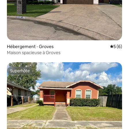
Hébergement ⋅ Groves
Évaluatio
5 (6)
Maison spacieuse à Groves
Superhôte
Superhôte