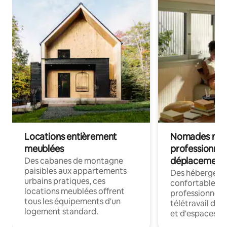
Locations entièrement
Nomades num
meublées
professionnel
déplacement
Des cabanes de montagne
paisibles aux appartements
Des hébergem
urbains pratiques, ces
confortables p
locations meublées offrent
professionnels
tous les équipements d'un
télétravail dis
logement standard.
et d'espaces de