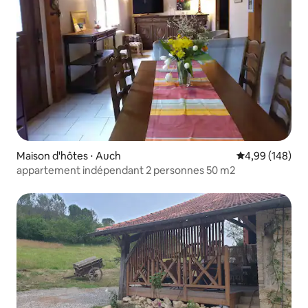
Maison d'hôtes ⋅ Auch
Évaluation moy
4,99 (148)
appartement indépendant 2 personnes 50 m2