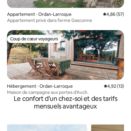
Appartement ⋅ Ordan-Larroque
Évaluation mo
4,86 (57)
Appartement privé dans ferme Gasconne
Coup de cœur voyageurs
Coup de cœur voyageurs
Hébergement ⋅ Ordan-Larroque
Évaluation mo
4,92 (13)
Maison de campagne aux portes d'Auch.
Le confort d'un chez-soi et des tarifs
mensuels avantageux