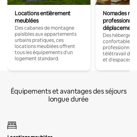
Locations entièrement
Nomades num
meublées
professionnel
déplacement
Des cabanes de montagne
paisibles aux appartements
Des hébergem
urbains pratiques, ces
confortables p
locations meublées offrent
professionnels
tous les équipements d'un
télétravail dis
logement standard.
et d'espaces de
Équipements et avantages des séjours
longue durée