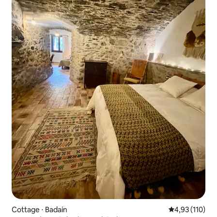
Cottage ⋅ Badaín
Évaluation moy
4,93 (110)