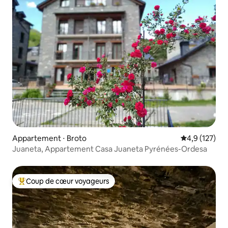
Appartement ⋅ Broto
Évaluation mo
4,9 (127)
Juaneta, Appartement Casa Juaneta Pyrénées-Ordesa
Coup de cœur voyageurs
Coups de cœur voyageurs les plus appréciés