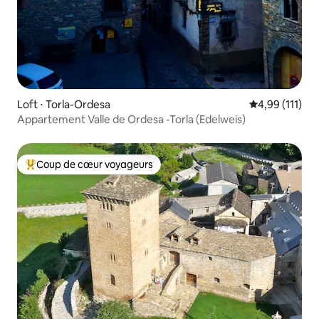
Loft ⋅ Torla-Ordesa
Évaluation moy
4,99 (111)
Appartement Valle de Ordesa -Torla (Edelweis)
Coup de cœur voyageurs
Coups de cœur voyageurs les plus appréciés