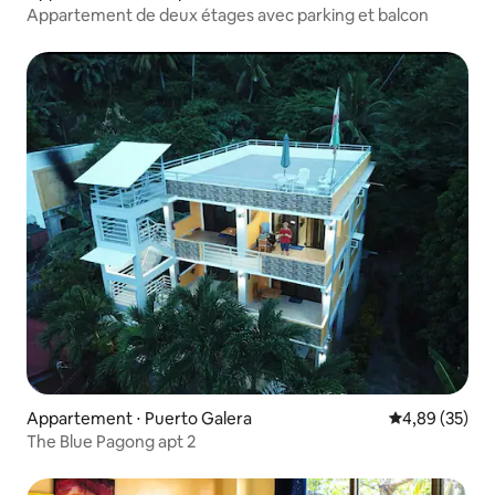
Appartement de deux étages avec parking et balcon
Appartement ⋅ Puerto Galera
Évaluation mo
4,89 (35)
The Blue Pagong apt 2