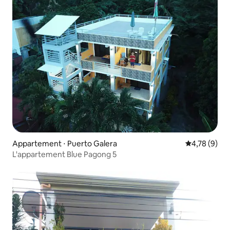
Appartement ⋅ Puerto Galera
Évaluation m
4,78 (9)
L'appartement Blue Pagong 5