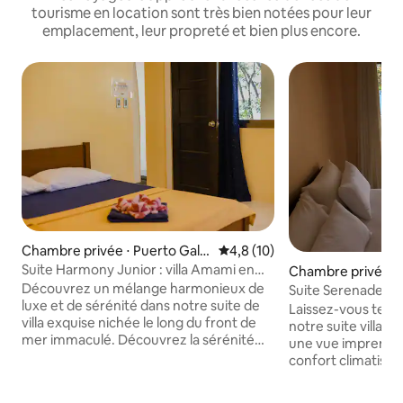
tourisme en location sont très bien notées pour leur
emplacement, leur propreté et bien plus encore.
Chambre privée ⋅ Puerto Gale
Évaluation moyenne sur la bas
4,8 (10)
ra
Suite Harmony Junior : villa Amami en
Chambre privée ⋅ 
bord de mer
Découvrez un mélange harmonieux de
ra
Suite Serenade Que
luxe et de sérénité dans notre suite de
mer à Amami
Laissez-vous tente
villa exquise nichée le long du front de
notre suite villa 
mer immaculé. Découvrez la sérénité
une vue imprenabl
dans notre exquise villa en bord de mer.
confort climatisé,
Profitez de la cuisine italienne-filipino,
une sérénité irré
embarquez dans des aventures
une délicieuse cuis