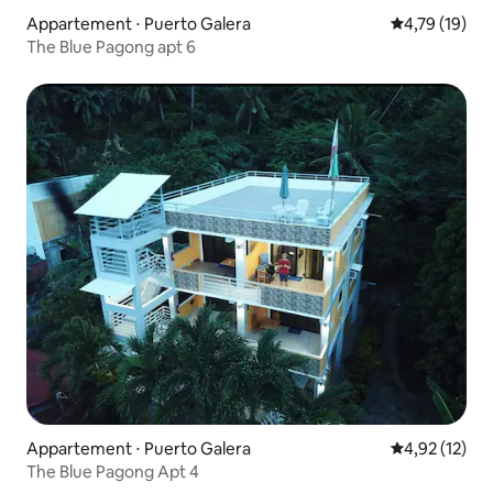
Appartement ⋅ Puerto Galera
Évaluation mo
4,79 (19)
The Blue Pagong apt 6
Appartement ⋅ Puerto Galera
Évaluation mo
4,92 (12)
The Blue Pagong Apt 4