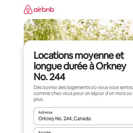
Aller
directement
au
contenu
Locations moyenne et
longue durée à Orkney
No. 244
Découvrez des logements où vous vous sente
comme chez vous pour un séjour d'un mois ou
plus.
Adresse
Lorsque les résultats s'affichent, utilisez les flèc
Arrivée