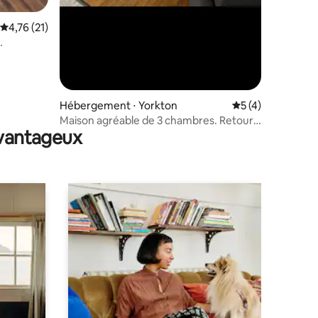
Évaluation moyenne sur la base de 21 commentaires : 4,76 sur 5
4,76 (21)
ation
Hébergement ⋅ Yorkton
Évaluation moyenn
5 (4)
Maison agréable de 3 chambres. Retour
avantageux
sur Park….