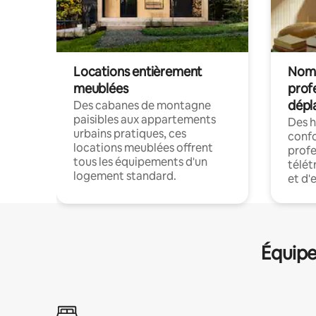
Locations entièrement
Noma
meublées
prof
dépl
Des cabanes de montagne
paisibles aux appartements
Des 
urbains pratiques, ces
confo
locations meublées offrent
profe
tous les équipements d'un
télét
logement standard.
et d'
Équipe