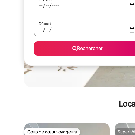
Départ
Rechercher
Loca
Coup de cœur voyageurs
Superhô
Coup de cœur voyageurs
Superhô