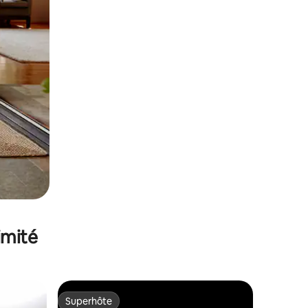
imité
Superhôte
Superhôte