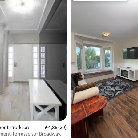
 la base de 127 commentaires : 4,85 sur 5
ent ⋅ Yorkton
Évaluation moyenne sur la base de 20 commen
4,85 (20)
ment-terrasse sur Broadway.