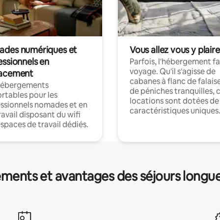
des numériques et
Vous allez vous y plaire
essionnels en
Parfois, l'hébergement fai
voyage. Qu'il s'agisse de
acement
cabanes à flanc de falais
hébergements
de péniches tranquilles, 
rtables pour les
locations sont dotées de
ssionnels nomades et en
caractéristiques uniques
ravail disposant du wifi
espaces de travail dédiés.
ments et avantages des séjours longu