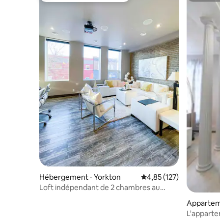
Hébergement ⋅ Yorkton
Évaluation moyenne sur
4,85 (127)
Loft indépendant de 2 chambres au
centre-ville de Yorkton
Appartem
L'apparte