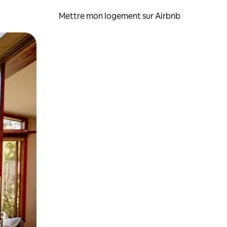
Mettre mon logement sur Airbnb
sant glisser.