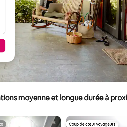
tions moyenne et longue durée à prox
te
Coup de cœur voyageurs
te
Coup de cœur voyageurs