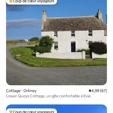
Coup de cœur voyageurs
Coups de cœur voyageurs les plus appréciés
Cottage ⋅ Orkney
Évaluation mo
4,99 (67)
Lower Quoys Cottage, un gîte confortable à Evie.
Coup de cœur voyageurs