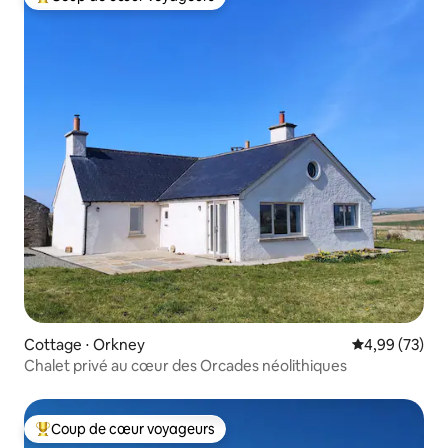
Coups de cœur voyageurs les plus appréciés
Cottage ⋅ Orkney
Évaluation mo
4,99 (73)
Chalet privé au cœur des Orcades néolithiques
Coup de cœur voyageurs
Coups de cœur voyageurs les plus appréciés