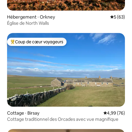
Hébergement ⋅ Orkney
Évaluation
5 (63)
Église de North Walls
Coup de cœur voyageurs
Coups de cœur voyageurs les plus appréciés
Cottage ⋅ Birsay
Évaluation mo
4,99 (76)
Cottage traditionnel des Orcades avec vue magnifique