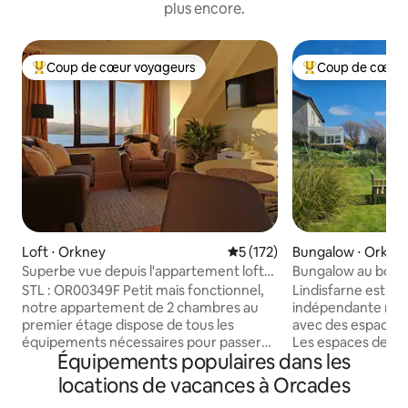
plus encore.
Coup de cœur voyageurs
Coup de cœur 
Coups de cœur voyageurs les plus appréciés
Coups de cœur vo
Loft ⋅ Orkney
Évaluation moyenne sur la ba
5 (172)
Bungalow ⋅ Orkne
Superbe vue depuis l'appartement loft
Bungalow au bord 
de 2 chambres
spectaculaires et 
STL : OR00349F Petit mais fonctionnel,
Lindisfarne est un
notre appartement de 2 chambres au
indépendante ré
premier étage dispose de tous les
avec des espaces 
équipements nécessaires pour passer
Les espaces de vie
Équipements populaires dans les
un séjour confortable. Notre propriété
vue exceptionnelle
bénéficie d'une superbe vue sur la mer
Stenness. Située 
locations de vacances à Orcades
sur Scapa Flow, Hoy et au-delà, ainsi que
néolithiques, à q