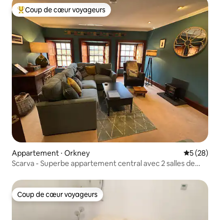
Coup de cœur voyageurs
Coups de cœur voyageurs les plus appréciés
Appartement ⋅ Orkney
Évaluation
5 (28)
Scarva - Superbe appartement central avec 2 salles de
bains privatives
Coup de cœur voyageurs
Coup de cœur voyageurs