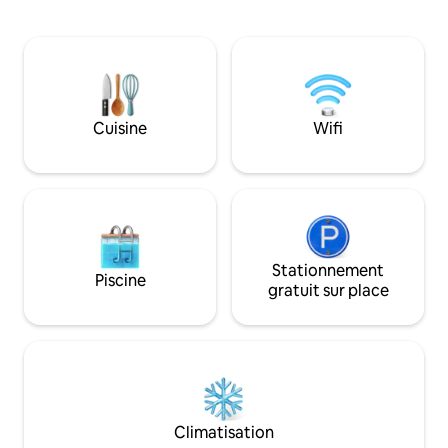
d'une vue sur les champs depuis les
voiture de Ness et
chambres. Situé à 3 miles du centre-ville
de Skara Brae et à 4
de Kirkwall, avec des promenades à la
portuaire pittore
campagne depuis notre porte, nous
Parfait pour ceux 
offrons l'endroit idéal pour explorer les
pour la faune, l'hi
Orcades. Nous avons un parking gratuit
endroit pour pêch
hors de la route et un espace de
cherche une base 
Cuisine
Wifi
séchage extérieur. Remarque : cette
vacances en famil
propriété est accessible par des
d'espace extérieur
escaliers et aucun ascenseur, etc. n'est
privé.
disponible.
Stationnement
Piscine
gratuit sur place
Climatisation