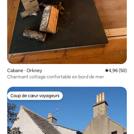
Cabane ⋅ Orkney
Évaluation mo
4,96 (50)
Charmant cottage confortable en bord de mer
Coup de cœur voyageurs
Coup de cœur voyageurs