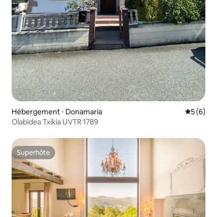
Hébergement ⋅ Donamaria
Évaluatio
5 (6)
Olabidea Txikia UVTR 1789
Superhôte
Superhôte