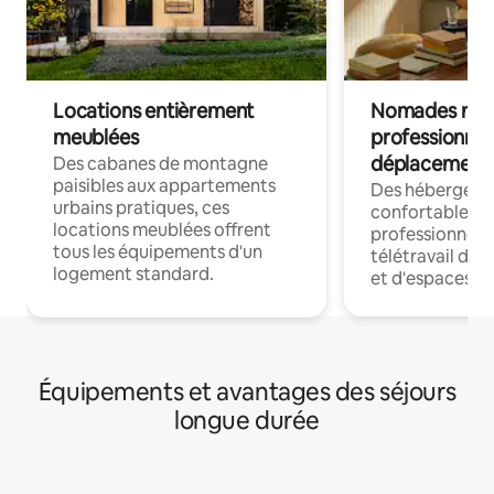
Locations entièrement
Nomades num
meublées
professionnel
déplacement
Des cabanes de montagne
paisibles aux appartements
Des hébergem
urbains pratiques, ces
confortables p
locations meublées offrent
professionnels
tous les équipements d'un
télétravail dis
logement standard.
et d'espaces de
Équipements et avantages des séjours
longue durée