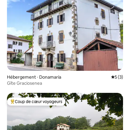
Hébergement ⋅ Donamaría
Évaluatio
5 (3)
Gîte Graciosenea
Coup de cœur voyageurs
Coups de cœur voyageurs les plus appréciés