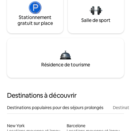
Stationnement
Salle de sport
gratuit sur place
Résidence de tourisme
Destinations à découvrir
Destinations populaires pour des séjours prolongés
Destinati
New York
Barcelone
Locations moyenne et longue durée
Locations moyenne et longue durée