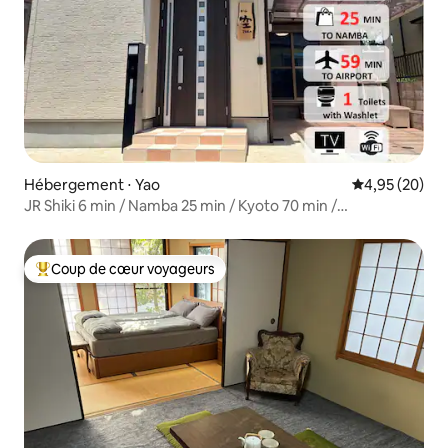
Hébergement ⋅ Yao
Évaluation mo
4,95 (20)
JR Shiki 6 min / Namba 25 min / Kyoto 70 min /
8 personnes
Coup de cœur voyageurs
Coups de cœur voyageurs les plus appréciés