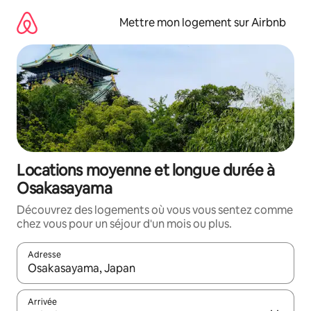
Aller
directement
Mettre mon logement sur Airbnb
au
contenu
Locations moyenne et longue durée à
Osakasayama
Découvrez des logements où vous vous sentez comme
chez vous pour un séjour d'un mois ou plus.
Adresse
Lorsque les résultats s'affichent, utilisez les flèches vers le hau
Arrivée