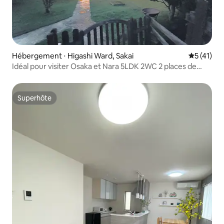
Hébergement ⋅ Higashi Ward, Sakai
Évaluation
5 (41)
Idéal pour visiter Osaka et Nara 5LDK 2WC 2 places de
parking « Sakai Garden & Villa » À 30 minutes en voiture de
l'aéroport du Kansai et de l'USJ
Superhôte
Superhôte