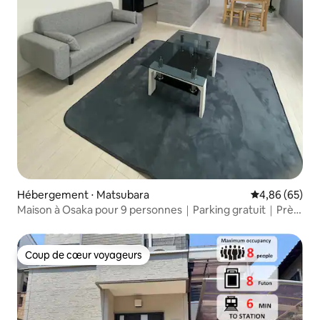
Hébergement ⋅ Matsubara
Évaluation mo
4,86 (65)
Maison à Osaka pour 9 personnes｜Parking gratuit｜Près
d'USJ et de Namba
Coup de cœur voyageurs
Coup de cœur voyageurs