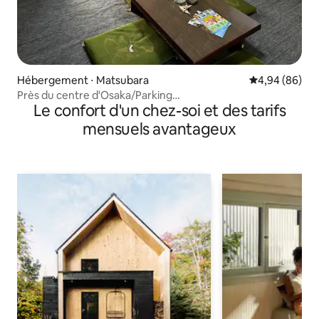
Hébergement ⋅ Matsubara
Évaluation mo
4,94 (86)
Près du centre d'Osaka/Parking
Le confort d'un chez-soi et des tarifs
gratuit/110 m²/3 chambres/Cuisine et salle à
manger/2 salles de bain
mensuels avantageux