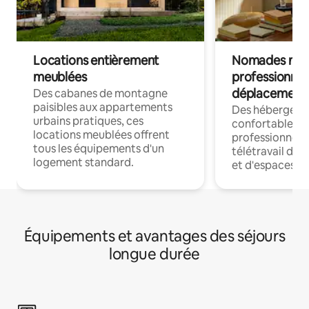
Locations entièrement
Nomades num
meublées
professionnel
déplacement
Des cabanes de montagne
paisibles aux appartements
Des hébergem
urbains pratiques, ces
confortables p
locations meublées offrent
professionnels
tous les équipements d'un
télétravail dis
logement standard.
et d'espaces de
Équipements et avantages des séjours
longue durée