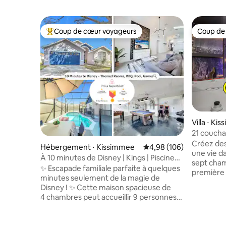
Coup de cœur voyageurs
Coup de
Coups de cœur voyageurs les plus appréciés
Coup de
Villa ⋅ Ki
21 coucha
gratuite|
Créez des
Hébergement ⋅ Kissimmee
Évaluation moyenne sur 
4,98 (106)
une vie d
À 10 minutes de Disney | Kings | Piscine
sept cham
chauffée | Jeux
✨ Escapade familiale parfaite à quelques
première
minutes seulement de la magie de
d'Orlando.
Disney ! ✨ Cette maison spacieuse de
de jeux B
4 chambres peut accueillir 9 personnes
(chauffée
et dispose de 2 lits King size, de 4 lits
d'un jacuz
doubles et de 1 lit jumeau, ainsi que de
étoiles d
chambres amusantes sur le thème de