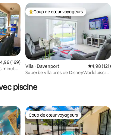
Coup de cœur voyageurs
lus appréciés
Coups de cœur voyageurs les plus appréciés
valuation moyenne sur la base de 169 commentaires : 4,96 sur 5
4,96 (169)
Villa ⋅ Davenport
Évaluation moyenne sur
4,98 (121)
s minutes
Superbe villa près de DisneyWorld piscine
taires : 4,97 sur 5
uit !
chauffée GRATUITE
vec piscine
Coup de cœur voyageurs
Coup de cœur voyageurs