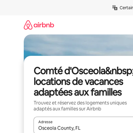
Aller
Certai
directement
au
contenu
Comté d'Osceola&nbsp;
locations de vacances
adaptées aux familles
Trouvez et réservez des logements uniques
adaptés aux familles sur Airbnb
Adresse
Lorsque les résultats s'affichent, utilisez les flèc