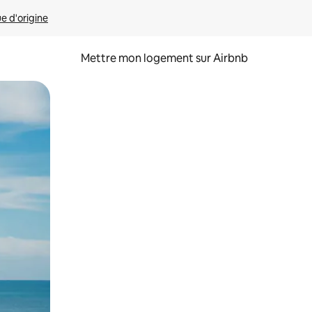
ue d'origine
Mettre mon logement sur Airbnb
sant glisser.