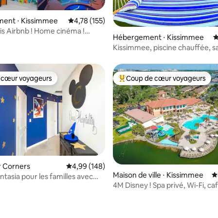
ent ⋅ Kissimmee
Évaluation moyenne sur la base de 155 comme
4,78 (155)
 la base de 126 commentaires : 4,92 sur 5
ais Airbnb ! Home cinéma !
Hébergement ⋅ Kissimmee
É
rivée/spa 278291
Kissimmee, piscine chauffée, sa
jeux. Luxe
 cœur voyageurs
Coup de cœur voyageurs
 cœur voyageurs
Coups de cœur voyageurs les p
ur Corners
Évaluation moyenne sur la base de 148 commen
4,99 (148)
Maison de ville ⋅ Kissimmee
É
ntasia pour les familles avec
4M Disney ! Spa privé, Wi-Fi, ca
ité
 la base de 152 commentaires : 4,81 sur 5