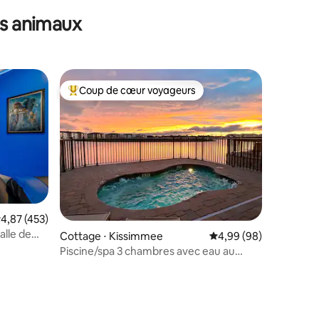
es animaux
Coup de cœur voyageurs
lus appréciés
Coups de cœur voyageurs les plus appréciés
valuation moyenne sur la base de 453 commentaires : 4,87 sur 5
4,87 (453)
alle de
ntaires : 4,93 sur 5
Cottage ⋅ Kissimmee
Évaluation moyenne su
4,99 (98)
Piscine/spa 3 chambres avec eau au
coucher du soleil à Margaritaville