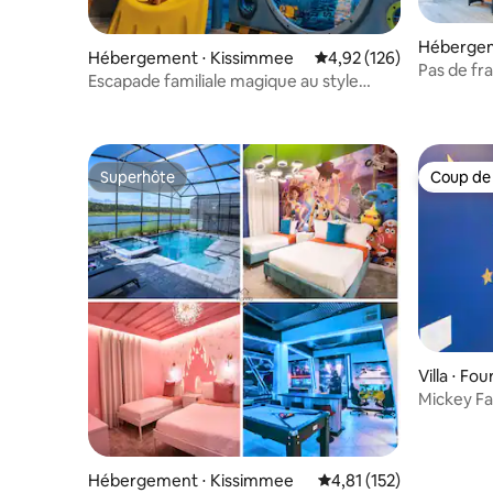
Hébergem
Hébergement ⋅ Kissimmee
Évaluation moyenne sur
4,92 (126)
Pas de fr
Escapade familiale magique au style
Piscine p
Disney avec piscine et salle de jeux
Superhôte
Coup de
Superhôte
Coup de
Villa ⋅ Fo
Mickey Fa
accessibil
Hébergement ⋅ Kissimmee
Évaluation moyenne sur
4,81 (152)