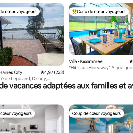
de cœur voyageurs
Coup de cœur voyageurs
 cœur voyageurs les plus appréciés
Coups de cœur voyageurs les p
Villa ⋅ Kissimmee
É
*Hibiscus Hideaway* À quelque
 la base de 150 commentaires : 4,81 sur 5
Haines City
Évaluation moyenne sur la base de 233 commen
4,97 (233)
de Disney + parc aquatique grat
té de Legoland, Disney,
de vacances adaptées aux familles et a
, Seaworld et plus encore
 cœur voyageurs
Coup de cœur voyageurs
 cœur voyageurs
Coup de cœur voyageurs