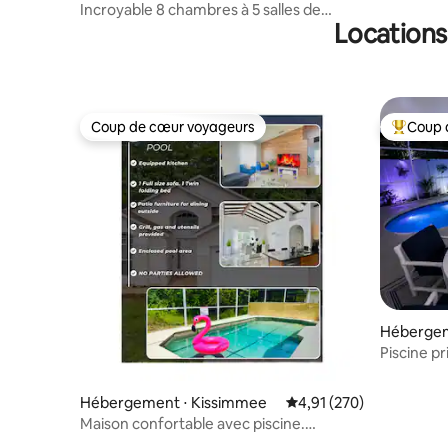
Incroyable 8 chambres à 5 salles de
Locations
bain/salle de jeux/piscine
Coup de cœur voyageurs
Coup 
Coup de cœur voyageurs
Coups de
Hébergem
Piscine pr
4 min de D
Hébergement ⋅ Kissimmee
Évaluation moyenne sur
4,91 (270)
Maison confortable avec piscine.
Kissimmee/Orlando