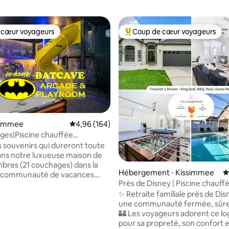
 cœur voyageurs
Coup de cœur voyageurs
 cœur voyageurs
Coups de cœur voyageurs les p
ssimmee
Évaluation moyenne sur la base de 164 commen
4,96 (164)
ges|Piscine chauffée
15 min de Disney|Jacuzzi
 souvenirs qui dureront toute
la base de 106 commentaires : 4,98 sur 5
ans notre luxueuse maison de
bres (21 couchages) dans la
Hébergement ⋅ Kissimmee
É
 communauté de vacances
Près de Disney | Piscine chauffée
 Profitez de votre propre salle
size, arcade
✨ Retraite familiale près de Di
atman, d'une piscine privée
une communauté fermée, sûre
 sans frais supplémentaires*) et
🏰 Les voyageurs adorent ce logement
zi. Notre évaluation 100 % cinq
pour sa propreté, son confort e
es voyageurs précédents et nos