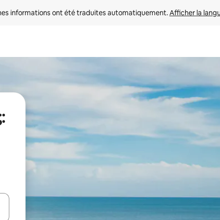
nes informations ont été traduites automatiquement. 
Afficher la lang
:
hes vers le haut et vers le bas pour les parcourir ou en appuyant et en fai