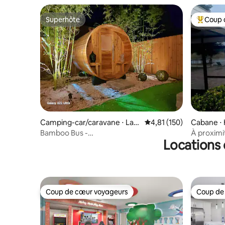
Superhôte
Coup 
Superhôte
Coups de
Camping-car/caravane ⋅ Lak
Évaluation moyenne sur
4,81 (150)
Cabane ⋅ 
e Wales
Bamboo Bus -
À proximi
Locations 
Sauna/piscine/foyer/barbecue
Universal
Coup de cœur voyageurs
Coup de
Coup de cœur voyageurs
Coup de