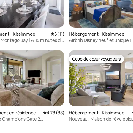
e sur la base de 9 commentaires : 5 sur 5
ent ⋅ Kissimmee
Évaluation moyenne sur la base de 11 co
5 (11)
Hébergement ⋅ Kissimmee
à Montego Bay | À 15 minutes de
Airbnb Disney neuf et unique !
te
Coup de cœur voyageurs
te
Coup de cœur voyageurs
ent en résidence ⋅
Évaluation moyenne sur la base de 83 comme
4,78 (83)
Hébergement ⋅ Kissimmee
County
 Champions Gate 2
Nouveau ! Maison de rêve épiq
 salles de bain - Vue sur le
piscine