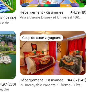
ntaires : 4,78 sur 5
Hébergement ⋅ Kissimmee
Évaluation moyenne su
4,79 (19)
Villa à thème Disney et Universal 4BR
valuation moyenne sur la base de 102 commentaires : 4,92 sur 5
4,92 (102)
Reunion Resort
lle de
Coup de cœur voyageurs
lus appréciés
Coup de cœur voyageurs
taires : 4,99 sur 5
Hébergement ⋅ Kissimmee
Évaluation moyenne sur
4,87 (243)
valuation moyenne sur la base de 280 commentaires : 4,97 sur 5
4,97 (280)
RU Incroyable Parents ? Thème - 7 lits,
fé/thé
4mi. à Disney