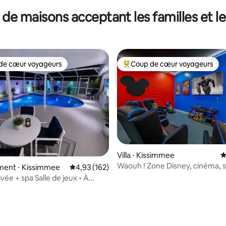
 de maisons acceptant les familles et l
de cœur voyageurs
Coup de cœur voyageurs
 cœur voyageurs les plus appréciés
Coups de cœur voyageurs les p
Villa ⋅ Kissimmee
É
Waouh ! Zone Disney, cinéma, s
ent ⋅ Kissimmee
Évaluation moyenne sur la base de 162 comme
4,93 (162)
jeux et piscine !
ivée + spa Salle de jeux • À
isney • Flipper
 la base de 270 commentaires : 4,91 sur 5