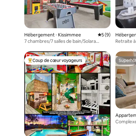
Hébergement ⋅ Kissimmee
Évaluation moyenn
5 (9)
Hébergem
7 chambres/7 salles de bain/Solara
Retraite 
Resort (2327 Sr)
Disney
Coup de cœur voyageurs
Superhô
Coups de cœur voyageurs les plus appréciés
Superhô
Appartem
Osceola 
Complexe
chambres/2
golf