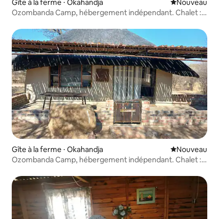
Gîte à la ferme ⋅ Okahandja
Nouvel hébe
Nouveau
Ozombanda Camp, hébergement indépendant. Chalet :
Rhino
Gîte à la ferme ⋅ Okahandja
Nouvel hébe
Nouveau
Ozombanda Camp, hébergement indépendant. Chalet :
Leopard