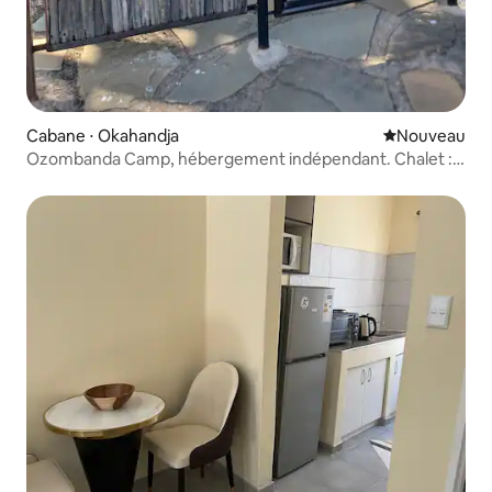
Cabane ⋅ Okahandja
Nouvel hébe
Nouveau
Ozombanda Camp, hébergement indépendant. Chalet :
Lion