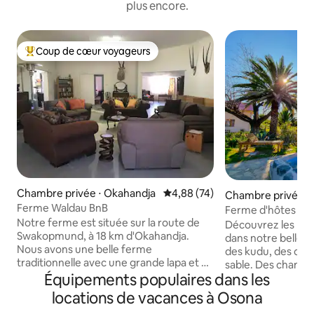
plus encore.
Coup de cœur voyageurs
Coups de cœur voyageurs les plus appréciés
Chambre privée ⋅ Okahandja
Évaluation moyenne sur la base
4,88 (74)
Chambre privée ⋅
Ferme Waldau BnB
a Region
Ferme d'hôtes Otj
Notre ferme est située sur la route de
Découvrez les merv
Swakopmund, à 18 km d'Okahandja.
dans notre belle f
Nous avons une belle ferme
des kudu, des oryx
traditionnelle avec une grande lapa et un
sable. Des chambr
bar extérieur confortable. Vous pourrez
Équipements populaires dans les
donnent sur le jar
profiter de l'environnement tranquille et
vous au bord de la
locations de vacances à Osona
du gibier à la ferme, certains des plus
de délicieux repas