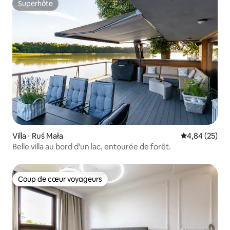
Superhôte
Superhôte
Villa ⋅ Ruś Mała
Évaluation mo
4,84 (25)
Belle villa au bord d'un lac, entourée de forêt.
Coup de cœur voyageurs
Coup de cœur voyageurs