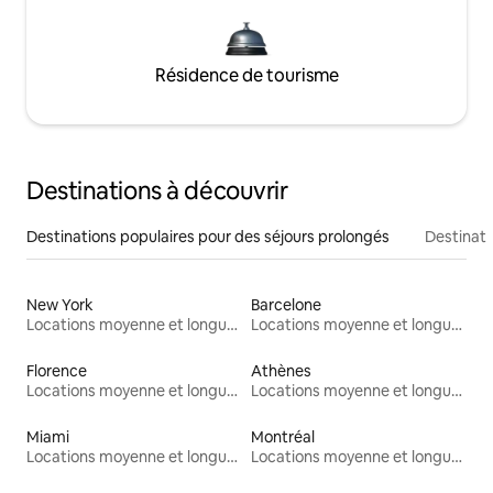
Résidence de tourisme
Destinations à découvrir
Destinations populaires pour des séjours prolongés
Destinati
New York
Barcelone
Locations moyenne et longue durée
Locations moyenne et longue durée
Florence
Athènes
Locations moyenne et longue durée
Locations moyenne et longue durée
Miami
Montréal
Locations moyenne et longue durée
Locations moyenne et longue durée