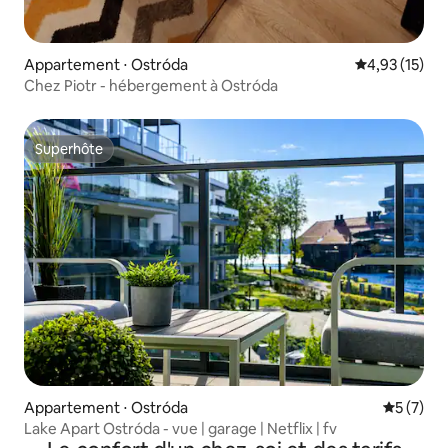
Appartement ⋅ Ostróda
Évaluation mo
4,93 (15)
Chez Piotr - hébergement à Ostróda
Superhôte
Superhôte
Appartement ⋅ Ostróda
Évaluatio
5 (7)
Lake Apart Ostróda - vue | garage | Netflix | fv