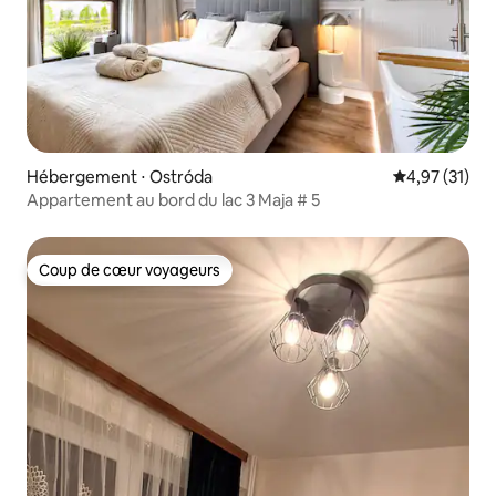
Hébergement ⋅ Ostróda
Évaluation mo
4,97 (31)
Appartement au bord du lac 3 Maja # 5
Coup de cœur voyageurs
Coup de cœur voyageurs