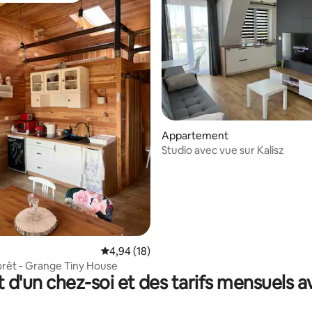
 la base de 59 commentaires : 4,98 sur 5
Appartement
Studio avec vue sur Kalisz
Évaluation moyenne sur la base de 18 comme
4,94 (18)
orêt - Grange Tiny House
t d'un chez-soi et des tarifs mensuels 