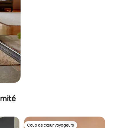
imité
Coup de cœur voyageurs
Coup de cœur voyageurs