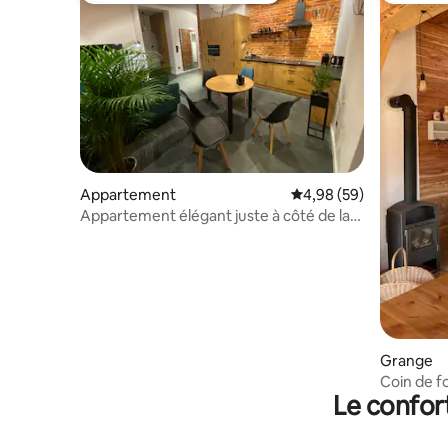
Appartement
Évaluation moyenne sur
4,98 (59)
Appartement élégant juste à côté de la
place du marché
Grange
Coin de f
Le confor