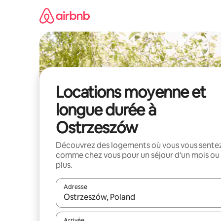
Aller
directement
au
contenu
Locations moyenne et
longue durée à
Ostrzeszów
Découvrez des logements où vous vous sente
comme chez vous pour un séjour d'un mois ou
plus.
Adresse
Lorsque les résultats s'affichent, utilisez les flèc
Arrivée