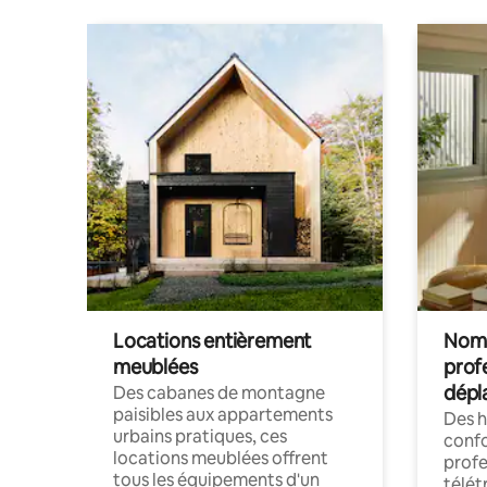
Locations entièrement
Noma
meublées
prof
dépl
Des cabanes de montagne
paisibles aux appartements
Des 
urbains pratiques, ces
confo
locations meublées offrent
profe
tous les équipements d'un
télét