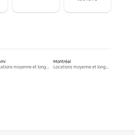
ami
Montréal
Locations moyenne et longue durée
Locations moyenne et longue durée