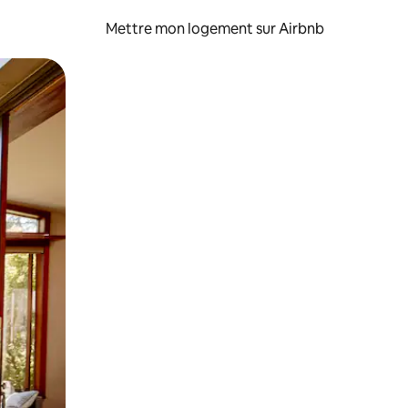
Mettre mon logement sur Airbnb
sant glisser.