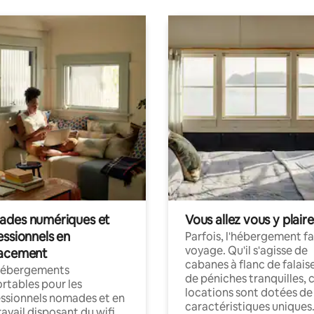
des numériques et
Vous allez vous y plaire
essionnels en
Parfois, l'hébergement fai
voyage. Qu'il s'agisse de
acement
cabanes à flanc de falais
hébergements
de péniches tranquilles, 
rtables pour les
locations sont dotées de
ssionnels nomades et en
caractéristiques uniques
ravail disposant du wifi