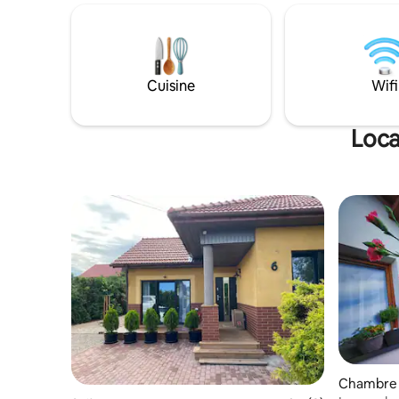
d'une plaque à induction, d'un sèche-
fer à repa
linge, d'un fer à repasser + planche, d'un
réfrigérat
réfrigérateur , ainsi que de la
climatisa
climatisation. Nous vous invitons non
seulement
seulement pendant la période des fêtes,
mais aussi
Cuisine
Wifi
mais aussi pendant les mois les plus
froids !
Loca
Chambre 