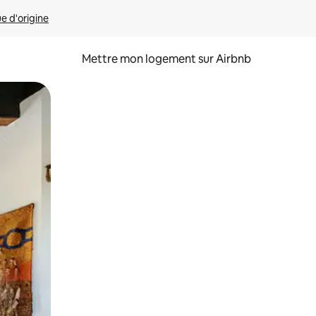
ue d'origine
Mettre mon logement sur Airbnb
sant glisser.