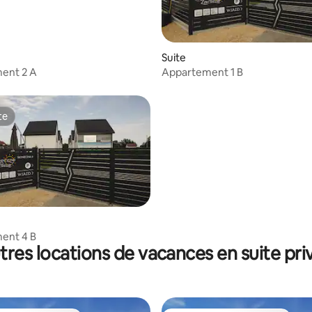
Suite
ent 2 A
Appartement 1 B
te
te
ent 4 B
tres locations de vacances en suite pri