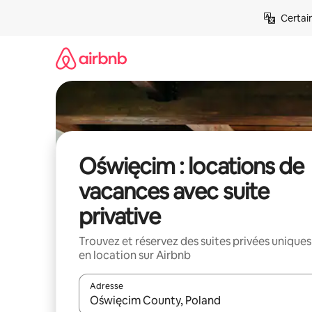
Aller
Certai
directement
au
contenu
Oświęcim : locations de
vacances avec suite
privative
Trouvez et réservez des suites privées uniques
en location sur Airbnb
Adresse
Lorsque les résultats s'affichent, utilisez les flèc