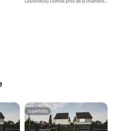
Lawendowy Domek près de la chambre
familiale Energylandia
e
Superhôte
Superhôte