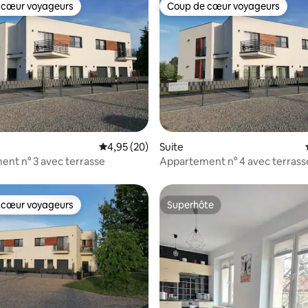
 cœur voyageurs
Coup de cœur voyageurs
 cœur voyageurs
Coup de cœur voyageurs
e sur la base de 7 commentaires : 5 sur 5
Évaluation moyenne sur la base de 20 commen
4,95 (20)
Suite
nt n° 3 avec terrasse
Appartement n° 4 avec terrass
 cœur voyageurs
Superhôte
 cœur voyageurs
Superhôte