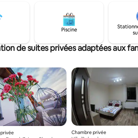
sser + planche, d'un
fer à repasser + planche, d'un
eur , ainsi que de la
réfrigérateur , ainsi que de la
tion. Nous vous invitons non
climatisation. Nous vous invito
 pendant la période des fêtes,
seulement pendant la période d
Stationn
 pendant les mois les plus frais !
mais aussi pendant les mois les p
Piscine
su
tion de suites privées adaptées aux fam
Chambre privée
privée