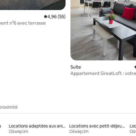
Évaluation moyenne sur la base de 55 commen
4,96 (55)
nt n°6 avec terrasse
Suite
Appartement GreatLoft : votre
Oświęcim
proximité
s
Locations adaptées aux animaux
Locations avec petit-déjeuner
Loc
Oświęcim
Oświęcim
Oś