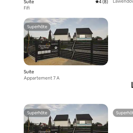
Lawendow
Suite
Évaluation moyenne
4 (8)
pour 5 pe
Fifi
Superhôte
Superhôte
Suite
Appartement 7 A
Superhôte
Superhô
Superhôte
Superhô