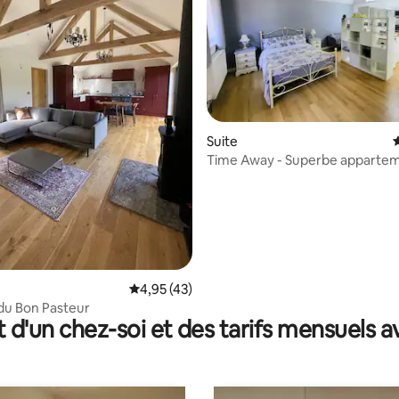
r la base de 40 commentaires : 4,73 sur 5
Suite
É
Time Away - Superbe appartem
Wrotham Heath
Évaluation moyenne sur la base de 43 comme
4,95 (43)
du Bon Pasteur
t d'un chez-soi et des tarifs mensuels 