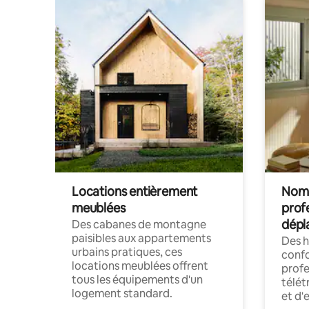
Locations entièrement
Noma
meublées
prof
dépl
Des cabanes de montagne
paisibles aux appartements
Des 
urbains pratiques, ces
confo
locations meublées offrent
profe
tous les équipements d'un
télét
logement standard.
et d'