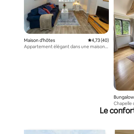
Maison d'hôtes
Évaluation moyenne su
4,73 (40)
Appartement élégant dans une maison
de Woodland
Bungalow
Chapelle 
Le confor