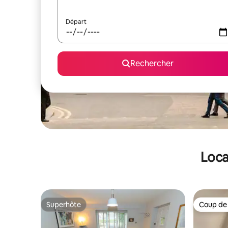
Départ
Rechercher
Loca
Superhôte
Coup de
Superhôte
Coup de