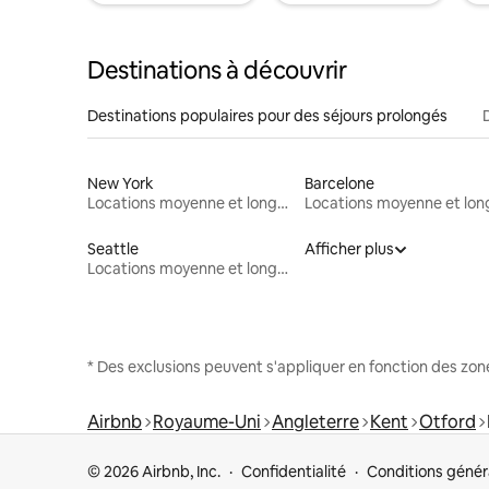
Destinations à découvrir
Destinations populaires pour des séjours prolongés
New York
Barcelone
Locations moyenne et longue durée
Seattle
Afficher plus
Locations moyenne et longue durée
* Des exclusions peuvent s'appliquer en fonction des zo
Airbnb
Royaume-Uni
Angleterre
Kent
Otford
© 2026 Airbnb, Inc.
Confidentialité
Conditions génér