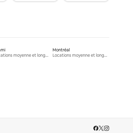
ami
Montréal
Locations moyenne et longue durée
Locations moyenne et longue durée