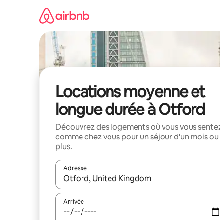
Aller
directement
au
contenu
Locations moyenne et
longue durée à Otford
Découvrez des logements où vous vous sente
comme chez vous pour un séjour d'un mois ou
plus.
Adresse
Lorsque les résultats s'affichent, utilisez les flèc
Arrivée