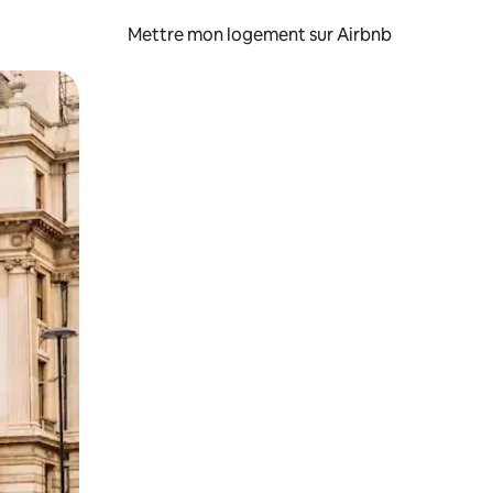
Mettre mon logement sur Airbnb
sant glisser.