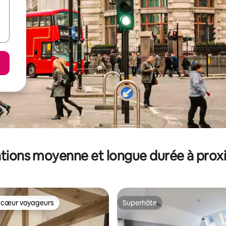
tions moyenne et longue durée à prox
 cœur voyageurs
Superhôte
 cœur voyageurs
Superhôte