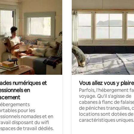
des numériques et
Vous allez vous y plaire
essionnels en
Parfois, l'hébergement fai
voyage. Qu'il s'agisse de
acement
cabanes à flanc de falais
hébergements
de péniches tranquilles, 
rtables pour les
locations sont dotées de
ssionnels nomades et en
caractéristiques uniques
ravail disposant du wifi
espaces de travail dédiés.