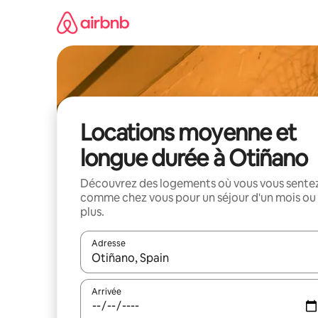
Aller
directement
au
contenu
Locations moyenne et
longue durée à Otiñano
Découvrez des logements où vous vous sente
comme chez vous pour un séjour d'un mois ou
plus.
Adresse
Lorsque les résultats s'affichent, utilisez les flèc
Arrivée