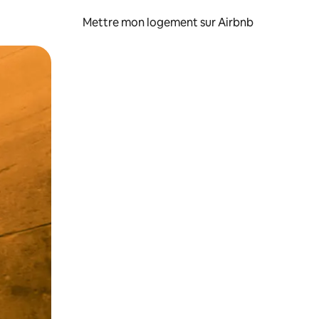
Mettre mon logement sur Airbnb
sant glisser.