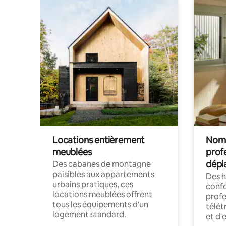
Locations entièrement
Noma
meublées
prof
dépl
Des cabanes de montagne
paisibles aux appartements
Des 
urbains pratiques, ces
confo
locations meublées offrent
profe
tous les équipements d'un
télét
logement standard.
et d'