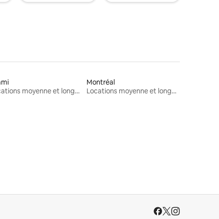
ami
Montréal
Locations moyenne et longue durée
Locations moyenne et longue durée