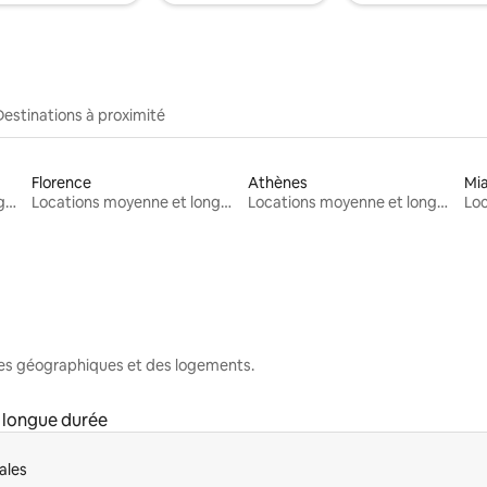
Destinations à proximité
Florence
Athènes
Mi
Locations moyenne et longue durée
Locations moyenne et longue durée
Locations moyenne et longue durée
nes géographiques et des logements.
 longue durée
ales