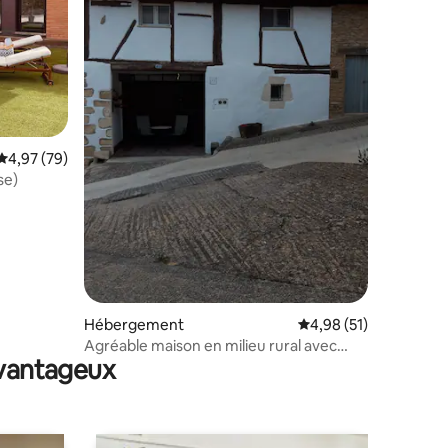
mmentaires : 5 sur 5
Évaluation moyenne sur la base de 79 commentaires : 4,97 sur 5
4,97 (79)
se)
Hébergement
Évaluation moyenne su
4,98 (51)
Agréable maison en milieu rural avec
avantageux
cheminée.