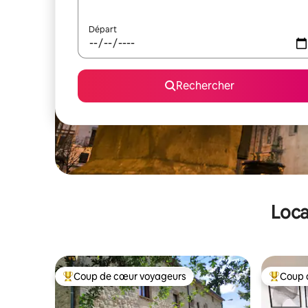
Départ
Rechercher
Loca
Coup de cœur voyageurs
Coup 
Coups de cœur voyageurs les plus appréciés
Coups de