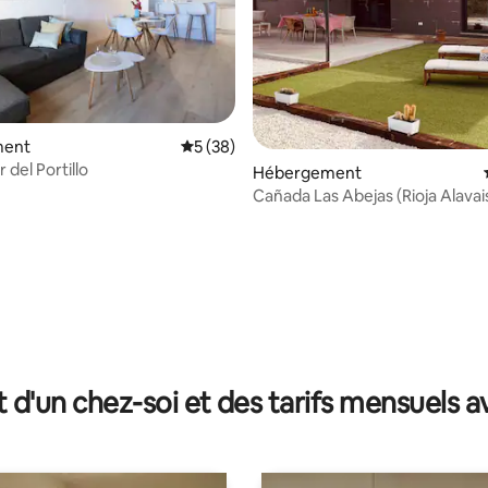
ment
Évaluation moyenne sur la base de 38 co
5 (38)
 del Portillo
e sur la base de 5 commentaires : 5 sur 5
Hébergement
Cañada Las Abejas (Rioja Alavai
t d'un chez-soi et des tarifs mensuels 