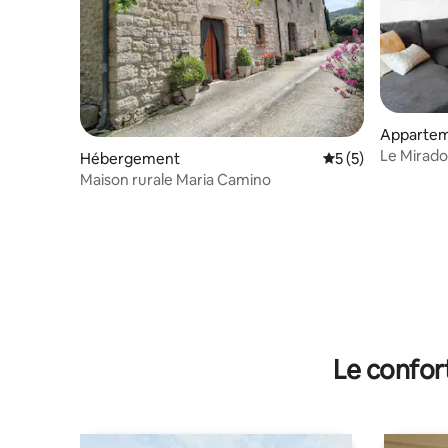
Apparte
Le Mirador
Hébergement
Évaluation moyenn
5 (5)
Maison rurale Maria Camino
Le confor