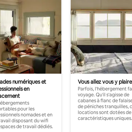
des numériques et
Vous allez vous y plaire
essionnels en
Parfois, l'hébergement fai
voyage. Qu'il s'agisse de
acement
cabanes à flanc de falais
hébergements
de péniches tranquilles, 
rtables pour les
locations sont dotées de
ssionnels nomades et en
caractéristiques uniques
ravail disposant du wifi
espaces de travail dédiés.