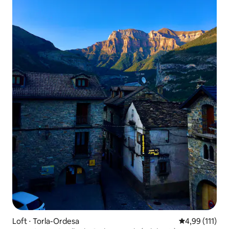
Loft ⋅ Torla-Ordesa
Évaluation moy
4,99 (111)