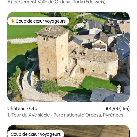
Appartement Valle de Ordesa -Torla (Edelweis)
Coup de cœur voyageurs
Coups de cœur voyageurs les plus appréciés
Château ⋅ Oto
Évaluation moy
4,99 (166)
1. Tour du XVe siècle - Parc national d'Ordesa, Pyrénées
Coup de cœur voyageurs
Coup de cœur voyageurs