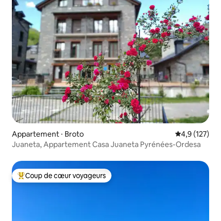
Appartement ⋅ Broto
Évaluation mo
4,9 (127)
Juaneta, Appartement Casa Juaneta Pyrénées-Ordesa
Coup de cœur voyageurs
Coups de cœur voyageurs les plus appréciés