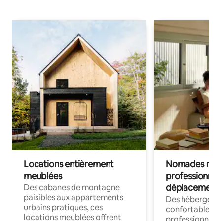
Locations entièrement
Nomades num
meublées
professionnel
déplacement
Des cabanes de montagne
paisibles aux appartements
Des hébergem
urbains pratiques, ces
confortables p
locations meublées offrent
professionnels