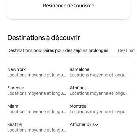
Résidence de tourisme
Destinations à découvrir
Destinations populaires pour des séjours prolongés
Destinati
New York
Barcelone
Locations moyenne et longue durée
Locations moyenne et longue durée
Florence
Athènes
Locations moyenne et longue durée
Locations moyenne et longue durée
Miami
Montréal
Locations moyenne et longue durée
Locations moyenne et longue durée
Seattle
Afficher plus
Locations moyenne et longue durée