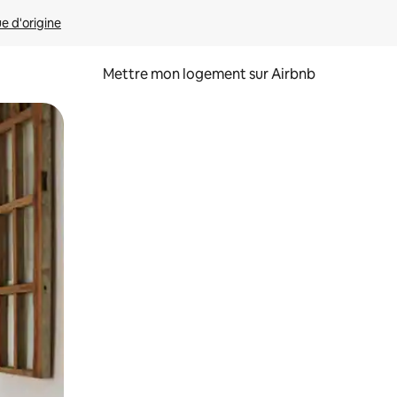
ue d'origine
Mettre mon logement sur Airbnb
sant glisser.