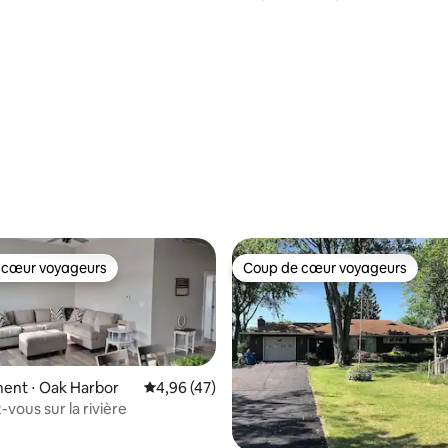
 la base de 84 commentaires : 4,99 sur 5
 cœur voyageurs
Coup de cœur voyageurs
 cœur voyageurs
Coup de cœur voyageurs
ent ⋅ Oak Harbor
Évaluation moyenne sur la base de 47 comme
4,96 (47)
vous sur la rivière