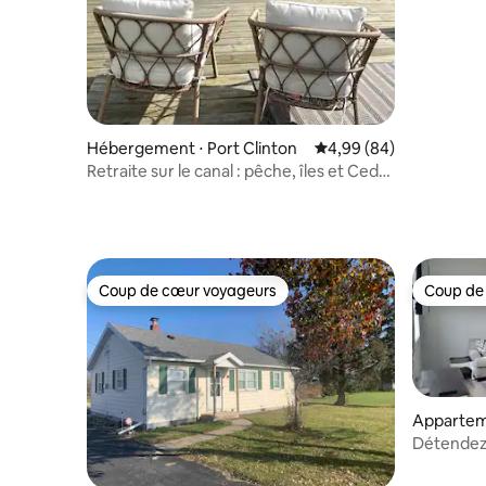
Hébergement ⋅ Port Clinton
Évaluation moyenne sur
4,99 (84)
Retraite sur le canal : pêche, îles et Cedar
Point
Coup de cœur voyageurs
Coup de
Coup de cœur voyageurs
Coup de
Appartem
Détendez-