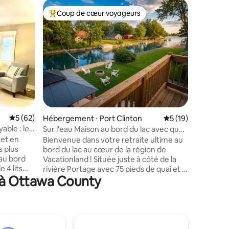
Hébergem
Coup de cœur voyageurs
Superhô
lus appréciés
Coups de cœur voyageurs les plus appréciés
Superhô
Voiturett
bord du l
Ce logem
panoramique s
quelques
des resta
minutes d
voiture d
chambres 
loft avec 
LED amus
ntaires : 4,83 sur 5
Évaluation moyenne sur la base de 62 commentaires : 5 sur 5
5 (62)
superpos
Hébergement ⋅ Port Clinton
Évaluation moyenne
5 (19)
jumeaux et u
able : le
Sur l'eau Maison au bord du lac avec quai
comprend
et jacuzzi
 et en
Bienvenue dans votre retraite ultime au
besoin p
s plus
bord du lac au cœur de la région de
agréables
 au bord
Vacationland ! Située juste à côté de la
glacières
 4 lits
rivière Portage avec 75 pieds de quai et à
avons be
s à Ottawa County
t
quelques minutes du lac Érié, cette
dés et de
t double
maison lumineuse et accueillante de
uanderie)
3 chambres et 2 salles de bain
arfaite
(~1 945 pieds carrés) offre le mélange
s. Doté
parfait de détente et d'aventure. La
ge, ainsi
maison dispose d'un plan d'étage ouvert,