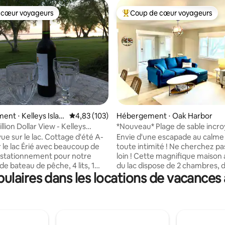
 cœur voyageurs
Coup de cœur voyageurs
 cœur voyageurs
Coups de cœur voyageurs les p
 la base de 80 commentaires : 4,88 sur 5
nt ⋅ Kelleys Islan
Évaluation moyenne sur la base de 103 comme
4,83 (103)
Hébergement ⋅ Oak Harbor
lion Dollar View - Kelleys
*Nouveau* Plage de sable incroy
H
bonheur à l'état pur
ue sur le lac. Cottage d'été A-
Envie d'une escapade au calme
 le lac Érié avec beaucoup de
toute intimité ! Ne cherchez pa
 stationnement pour notre
loin ! Cette magnifique maison
e bateau de pêche, 4 lits, 1
du lac dispose de 2 chambres, de
laires dans les locations de vacance
ain (douche avec baignoire), bel
confortables et chaleureux (1 li
ord du lac/vue sur le lac et
Queen Size, 2 lits simples et 1 li
heuse devant la maison. Loft
escamotable dans l'entrée/la b
 de billard. Construit dans les
et d'une cuisine bien équipée, p
, décor américain précoce.
pour cuisiner de délicieux repa
la retraite des femmes à
d’un lave-linge et d’un sèche-lin