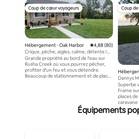
Coup de cœur voyageurs
Coup de
Coup de cœur voyageurs
Coup de
Hébergement ⋅ Oak Harbor
Évaluation moyenne sur
4,88 (80)
Crique, pêche, aigles, calme, détente !
Réservez dès maintenant !
Grande propriété au bord de l'eau sur
Rusha Creek où vous pourrez pêcher,
profiter d'un feu et vous détendre.
Hébergeme
Beaucoup de stationnement et de place
d
Dannys Mil
pour votre bateau et votre remorque.
Island, O
Superbe v
Emplacement idéal pour la pêche au lac
Frame sur
Érié, l'observation des oiseaux, les
places de
matchs de tir, la visite des îles et plus
caravane d
encore ! À quelques kilomètres de la
Équipements popu
salle de b
zone faunique de Magee Marsh, de
angle au b
Crane Creek Wildlife, du refuge faunique
plage roc
national d'Ottawa, de Camp Perry, de
avec table
rampes de mise à l'eau, de magasins
années 70
d'appâts, de traversiers vers les îles, de
Bon pour 