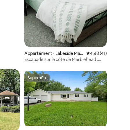
Appartement ⋅ Lakeside Mar
Évaluation moyenne su
4,98 (41)
blehead
Escapade sur la côte de Marblehead :
explorez, détendez-vous,
recommencez !
Superhôte
Superhôte
ntaires : 4,96 sur 5