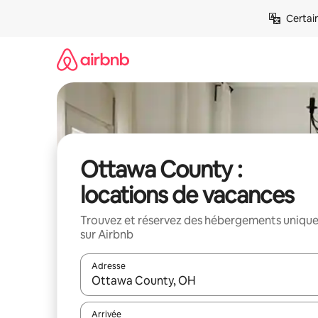
Aller
Certai
directement
au
contenu
Ottawa County :
locations de vacances
Trouvez et réservez des hébergements uniqu
sur Airbnb
Adresse
Lorsque les résultats s'affichent, utilisez les flèc
Arrivée