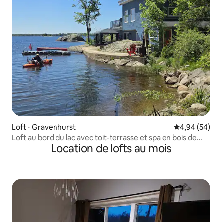
Loft ⋅ Gravenhurst
Évaluation mo
4,94 (54)
Loft au bord du lac avec toit-terrasse et spa en bois de
Location de lofts au mois
cèdre