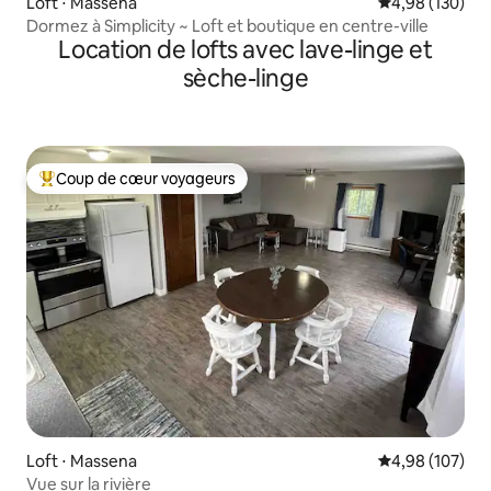
Loft ⋅ Massena
Évaluation moy
4,98 (130)
Dormez à Simplicity ~ Loft et boutique en centre-ville
Location de lofts avec lave-linge et
sèche-linge
Coup de cœur voyageurs
Coups de cœur voyageurs les plus appréciés
Loft ⋅ Massena
Évaluation moy
4,98 (107)
Vue sur la rivière