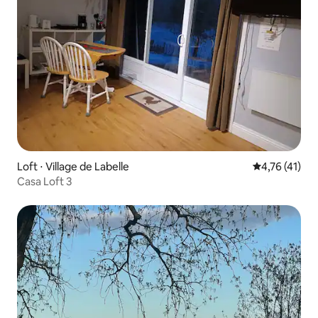
Loft ⋅ Village de Labelle
Évaluation mo
4,76 (41)
Casa Loft 3