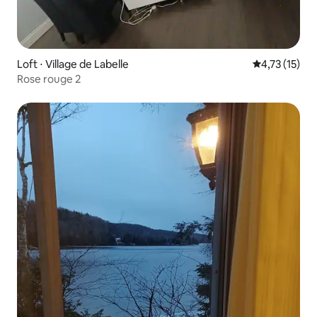
Loft ⋅ Village de Labelle
Évaluation mo
4,73 (15)
Rose rouge 2