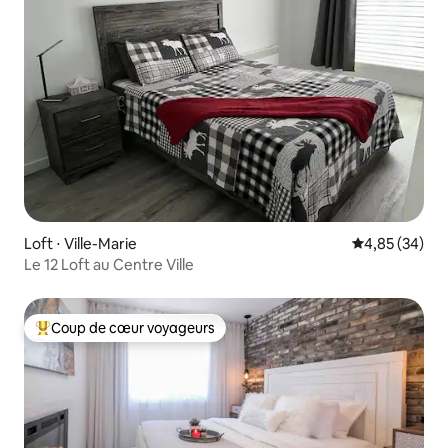
Loft ⋅ Ville-Marie
Évaluation mo
4,85 (34)
Le 12 Loft au Centre Ville
Coup de cœur voyageurs
Coups de cœur voyageurs les plus appréciés