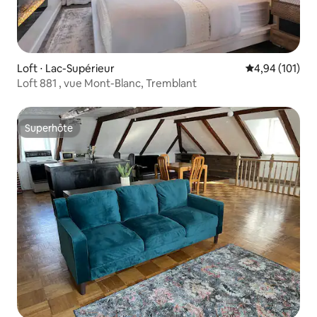
Loft ⋅ Lac-Supérieur
Évaluation moy
4,94 (101)
Loft 881 , vue Mont-Blanc, Tremblant
Superhôte
Superhôte