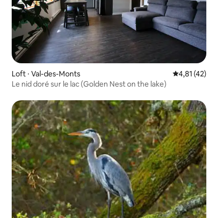
Loft ⋅ Val-des-Monts
Évaluation mo
4,81 (42)
Le nid doré sur le lac (Golden Nest on the lake)