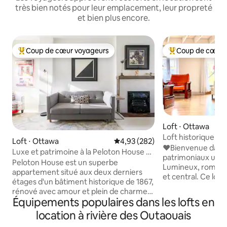
très bien notés pour leur emplacement, leur propreté
et bien plus encore.
Coup de cœur voyageurs
Coup de cœur 
Coups de cœur voyageurs les plus appréciés
Coups de cœur vo
Loft ⋅ Ottawa
Loft historique e
Loft ⋅ Ottawa
Évaluation moyenne sur la base 
4,93 (282)
Edinburgh à côté d
❤️Bienvenue dans 
Luxe et patrimoine à la Peloton House et
patrimoniaux uniq
sa galerie d'art
Peloton House est un superbe
Lumineux, romanti
appartement situé aux deux derniers
et central. Ce loft
étages d'un bâtiment historique de 1867,
et calme au deuxi
rénové avec amour et plein de charme
dans une ancienne
Équipements populaires dans les lofts en
d'époque. La maison est près de la
des années 1860 pr
résidence du gouverneur général à New
location à rivière des Outaouais
Magnifiquement r
Edinburgh, un quartier central de
équipements mode