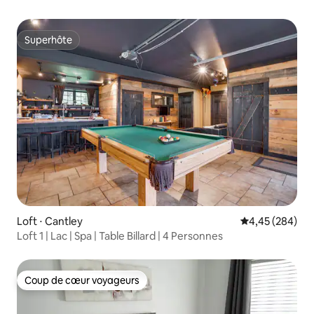
Superhôte
Superhôte
Loft ⋅ Cantley
Évaluation moy
4,45 (284)
Loft 1 | Lac | Spa | Table Billard | 4 Personnes
Coup de cœur voyageurs
Coup de cœur voyageurs