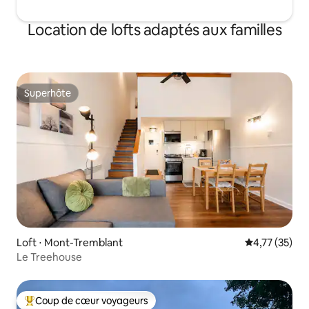
Location de lofts adaptés aux familles
Superhôte
Superhôte
Loft ⋅ Mont-Tremblant
Évaluation mo
4,77 (35)
Le Treehouse
Coup de cœur voyageurs
Coups de cœur voyageurs les plus appréciés