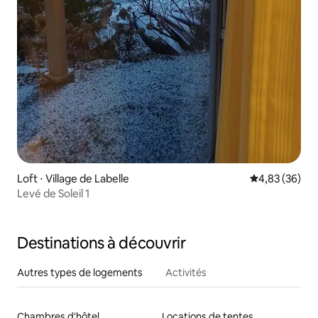
Loft ⋅ Village de Labelle
Évaluation mo
4,83 (36)
Levé de Soleil 1
Destinations à découvrir
Autres types de logements
Activités
Chambres d'hôtel
Locations de tentes