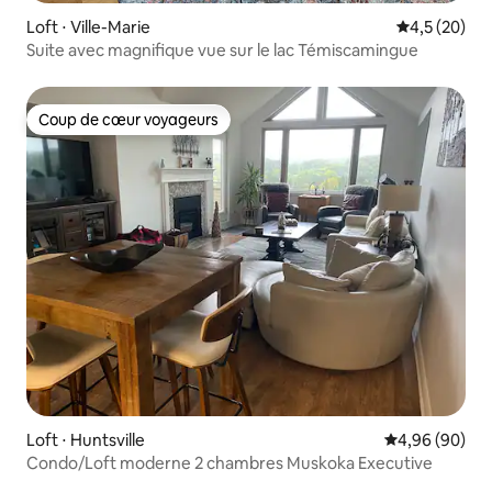
Loft ⋅ Ville-Marie
Évaluation m
4,5 (20)
Suite avec magnifique vue sur le lac Témiscamingue
Coup de cœur voyageurs
Coup de cœur voyageurs
Loft ⋅ Huntsville
Évaluation mo
4,96 (90)
Condo/Loft moderne 2 chambres Muskoka Executive