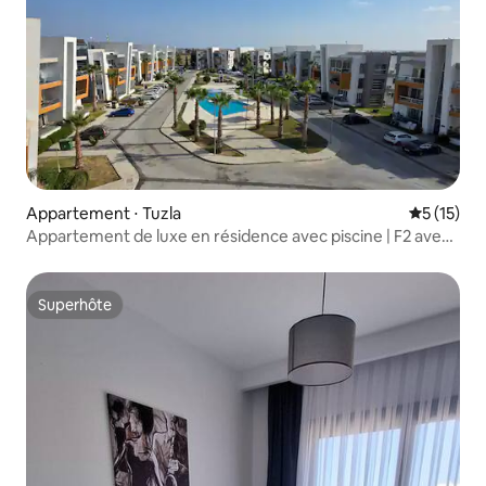
Appartement ⋅ Tuzla
Évaluation
5 (15)
Appartement de luxe en résidence avec piscine | F2 avec
gardien
Superhôte
Superhôte