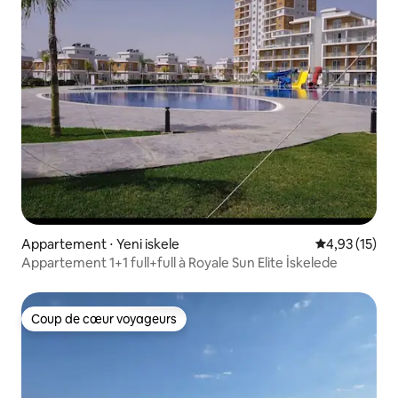
Appartement ⋅ Yeni iskele
Évaluation mo
4,93 (15)
Appartement 1+1 full+full à Royale Sun Elite İskelede
Coup de cœur voyageurs
Coup de cœur voyageurs