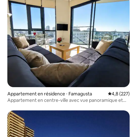
Appartement en résidence ⋅ Famagusta
Évaluation mo
4,8 (227)
Appartement en centre-ville avec vue panoramique et
Netflix