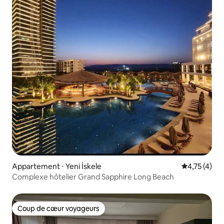
Appartement ⋅ Yeni İskele
Évaluation m
4,75 (4)
Complexe hôtelier Grand Sapphire Long Beach
Coup de cœur voyageurs
Coup de cœur voyageurs