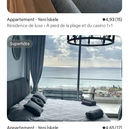
Appartement ⋅ Yeni İskele
Évaluation mo
4,93 (15)
Résidence de luxe • À pied de la plage et du casino 1+1
Superhôte
Superhôte
Appartement ⋅ Yeni İskele
Évaluation mo
4,65 (17)