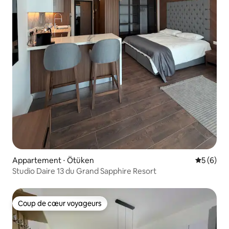
Appartement ⋅ Ötüken
Évaluatio
5 (6)
Studio Daire 13 du Grand Sapphire Resort
Coup de cœur voyageurs
Coup de cœur voyageurs