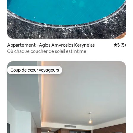
Appartement ⋅ Agios Amvrosios Keryneias
Évaluatio
5 (5)
Où chaque coucher de soleil est intime
Coup de cœur voyageurs
Coup de cœur voyageurs