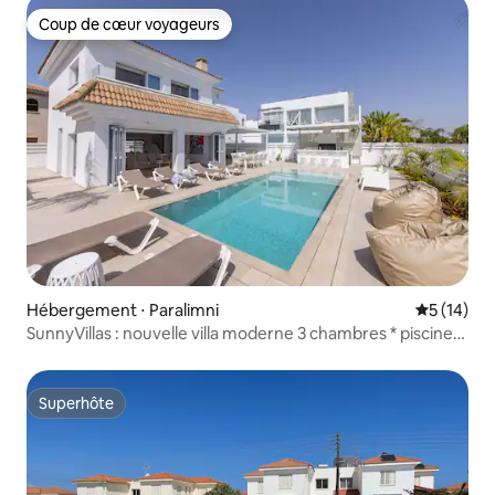
Coup de cœur voyageurs
Coup de cœur voyageurs
Hébergement ⋅ Paralimni
Évaluation
5 (14)
SunnyVillas : nouvelle villa moderne 3 chambres * piscine
privée * BLG
Superhôte
Superhôte