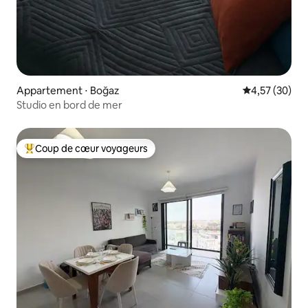
Appartement ⋅ Boğaz
Évaluation mo
4,57 (30)
Studio en bord de mer
Coup de cœur voyageurs
Coups de cœur voyageurs les plus appréciés