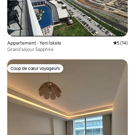
Appartement ⋅ Yeni İskele
Évaluation
5 (14)
Grand séjour Sapphire
Coup de cœur voyageurs
Coup de cœur voyageurs