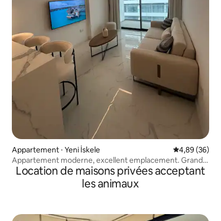
Appartement ⋅ Yeni İskele
Évaluation mo
4,89 (36)
Appartement moderne, excellent emplacement. Grand
Location de maisons privées acceptant
Sapphire
les animaux