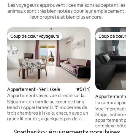
Les voyageurs approuvent : ces maisons acceptant les
animaux sont très bien notées pour leur emplacement,
leur propreté et bien plus encore.
Coup de cœur voyageurs
Coup de cœur vo
Coup de cœur voyageurs
Coup de cœur vo
Appartement ⋅ Yeni İskele
Évaluation moyenne sur la b
5 (14)
Appartements avec vue directe sur la
Appartement en r
mer
Séjournez en famille au cœur de Long
Yeni İskele
Luxueux apparteme
Beach ! Appartements 🌴 modernes de
complexe hôtelier 
Vue imprenable sur
trois chambres à Iskele, chacun avec un
mer)
étage, entièremen
grand lit double, à quelques pas de la
appartement privé
mer, offrant une vue imprenable sur le
complexe hôtelier
sable doré et la Méditerranée turquoise.
Spathariko : équipements populaires
piscines, toboggan