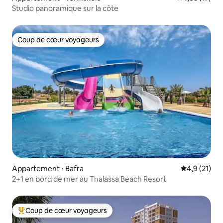
Studio panoramique sur la côte
Coup de cœur voyageurs
Coup de cœur voyageurs
Appartement ⋅ Bafra
Évaluation m
4,9 (21)
2+1 en bord de mer au Thalassa Beach Resort
Coup de cœur voyageurs
Coups de cœur voyageurs les plus appréciés