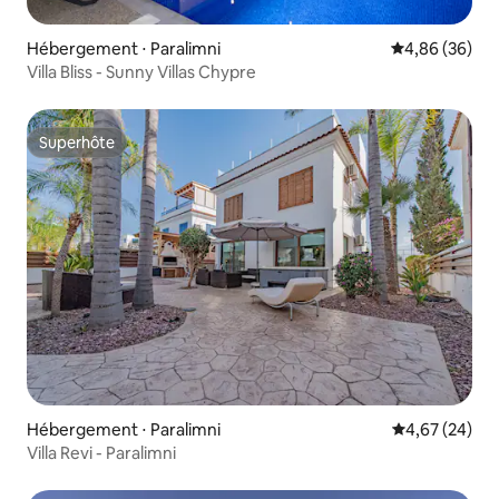
Hébergement ⋅ Paralimni
Évaluation mo
4,86 (36)
Villa Bliss - Sunny Villas Chypre
Superhôte
Superhôte
Hébergement ⋅ Paralimni
Évaluation mo
4,67 (24)
Villa Revi - Paralimni