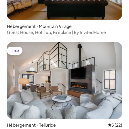
Hébergement ⋅ Mountain Village
Guest House, Hot Tub, Fireplace | By InvitedHome
Luxe
Luxe
Hébergement ⋅ Telluride
Évaluation
5 (22)