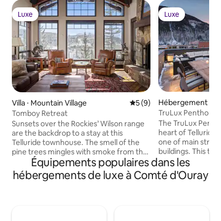
Luxe
Luxe
Luxe
Luxe
Hébergement ⋅ Tel
Villa ⋅ Mountain Village
Évaluation moyenne sur la 
5 (9)
TruLux Penthouse:
Tomboy Retreat
Experience
The TruLux Penthou
Sunsets over the Rockies’ Wilson range
heart of Telluride's
are the backdrop to a stay at this
one of main street
Telluride townhouse. The smell of the
buildings. This top
pine trees mingles with smoke from the
Équipements populaires dans les
guests a premier l
grill on the deck, while an outdoor hot
views, a rooftop h
tub and indoor games room make for
hébergements de luxe à Comté d'Ouray
and ample comfort
evening fun. Exposed beams lend rustic
to the best of Tell
charm to the open-plan great room.
locale complement
Walk to the golf course, ski to the
& exterior spaces 
Chondola, or call for a complimentary
plenty of mountain
shuttle to ski lifts. Copyright © Luxury