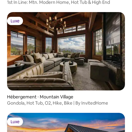
1st In Line: Mtn. Modern Home, Hot Tub & High End
Luxe
Luxe
Hébergement ⋅ Mountain Village
Gondola, Hot Tub, O2, Hike, Bike | By InvitedHome
Luxe
Luxe