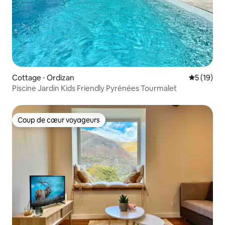
Cottage ⋅ Ordizan
Évaluation
5 (19)
Piscine Jardin Kids Friendly Pyrénées Tourmalet
Coup de cœur voyageurs
Coup de cœur voyageurs