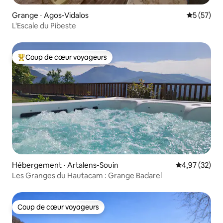
Grange ⋅ Agos-Vidalos
Évaluation
5 (57)
L'Escale du Pibeste
Coup de cœur voyageurs
Coups de cœur voyageurs les plus appréciés
Hébergement ⋅ Artalens-Souin
Évaluation mo
4,97 (32)
Les Granges du Hautacam : Grange Badarel
Coup de cœur voyageurs
Coup de cœur voyageurs