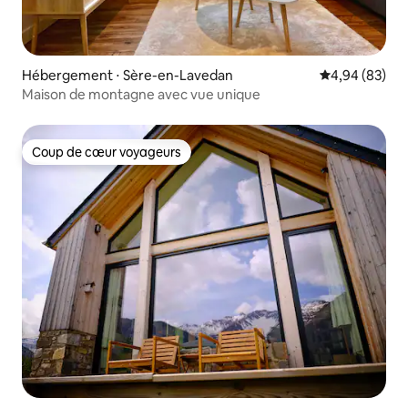
Hébergement ⋅ Sère-en-Lavedan
Évaluation mo
4,94 (83)
Maison de montagne avec vue unique
Coup de cœur voyageurs
Coup de cœur voyageurs