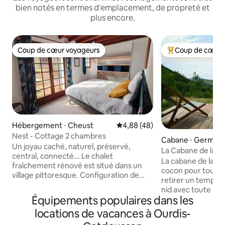
bien notés en termes d'emplacement, de propreté et
plus encore.
Coup de cœur voyageurs
Coup de cœur 
Coup de cœur voyageurs
Coups de cœur vo
Hébergement ⋅ Cheust
Évaluation moyenne sur la base
4,88 (48)
Nest - Cottage 2 chambres
Cabane ⋅ Germs-s
Un joyau caché, naturel, préservé,
ouet
La Cabane de la 
central, connecté... Le chalet
La cabane de la Co
fraîchement rénové est situé dans un
cocon pour tout c
village pittoresque. Configuration de
retirer un temps e
chambre flexible, lits King Size ou lits
nid avec toute la 
simples. Votre maison secrète et
Équipements populaires dans les
constructions en b
accueillante loin de chez vous pour
moderne avec espac
locations de vacances à Ourdis-
explorer la beauté, la nature et tout ce
d'une vue dégagée s
que les Pyrénées ont à offrir. Niché au