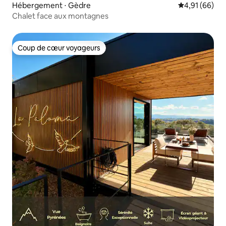
Hébergement ⋅ Gèdre
Évaluation mo
4,91 (66)
Chalet face aux montagnes
Coup de cœur voyageurs
Coup de cœur voyageurs