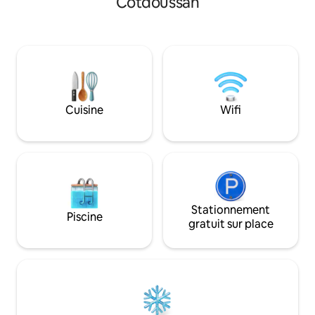
Cotdoussan
lové au cœur d'un p
cœur des Pyrénées idylliques, vous
Pyrénéen. Si vous désirez offrir un bon
découvrirez la tranquillité et la beauté de
cadeau, nous vous 
la vallée de Castelloubon et un joyau
rendre sur notre s
caché, Cheust, un village avec des
>lacourade_com, d
ruisseaux et une cascade.
vous y sont proposées. Au plaisi
accueillir!
Cuisine
Wifi
Stationnement
Piscine
gratuit sur place