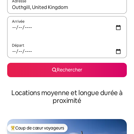
Adresse
Lorsque les résultats s'affichent, utilisez les flèches vers le hau
Arrivée
Départ
Rechercher
Locations moyenne et longue durée à
proximité
Coup de cœur voyageurs
Coups de cœur voyageurs les plus appréciés