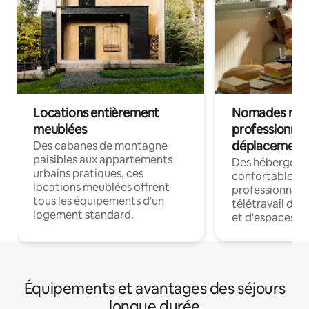
Locations entièrement
Nomades num
meublées
professionnel
déplacement
Des cabanes de montagne
paisibles aux appartements
Des hébergem
urbains pratiques, ces
confortables p
locations meublées offrent
professionnels
tous les équipements d'un
télétravail dis
logement standard.
et d'espaces de
Équipements et avantages des séjours
longue durée