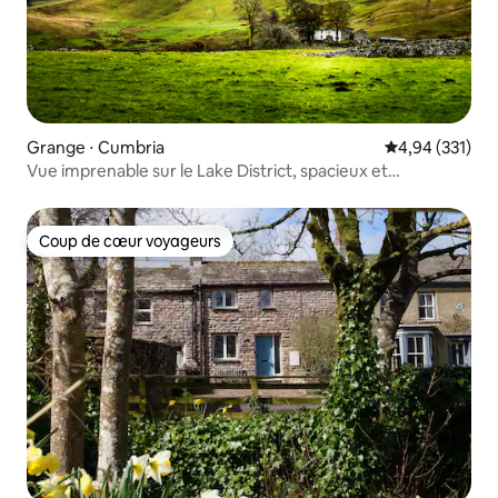
Grange ⋅ Cumbria
Évaluation moy
4,94 (331)
Vue imprenable sur le Lake District, spacieux et
confortable
Coup de cœur voyageurs
Coup de cœur voyageurs