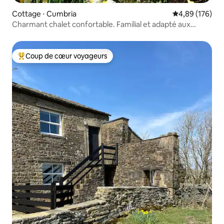
Cottage ⋅ Cumbria
Évaluation moy
4,89 (176)
Charmant chalet confortable. Familial et adapté aux
chiens.
Coup de cœur voyageurs
Coups de cœur voyageurs les plus appréciés