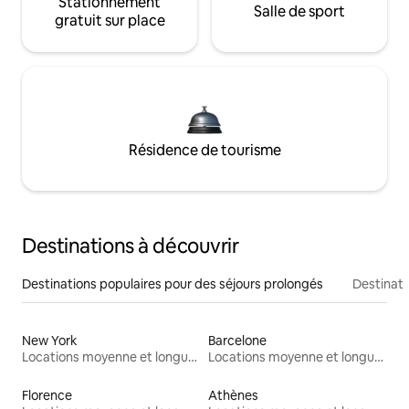
Stationnement
Salle de sport
gratuit sur place
Résidence de tourisme
Destinations à découvrir
Destinations populaires pour des séjours prolongés
Destinati
New York
Barcelone
Locations moyenne et longue durée
Locations moyenne et longue durée
Florence
Athènes