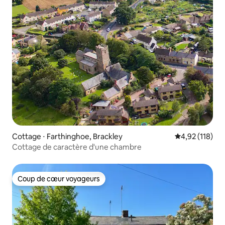
Cottage ⋅ Farthinghoe, Brackley
Évaluation moy
4,92 (118)
Cottage de caractère d'une chambre
Coup de cœur voyageurs
Coup de cœur voyageurs