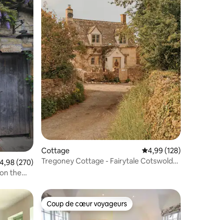
ntaires : 4,98 sur 5
Cottage
Évaluation moyenne sur
4,99 (128)
Tregoney Cottage - Fairytale Cotswold
valuation moyenne sur la base de 270 commentaires : 4,98 sur 5
4,98 (270)
Cottage
 on the
Coup de cœur voyageurs
lus appréciés
Coup de cœur voyageurs