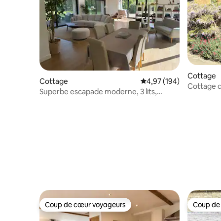
Cottage
Cottage
Évaluation moyenne sur 
4,97 (194)
Cottage du
Superbe escapade moderne, 3 lits,
parfaitem
25 acres d'intimité
Coup de cœur voyageurs
Coup de
Coup de cœur voyageurs
Coup de