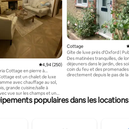
la base de 254 commentaires : 4,96 sur 5
Cottage
É
Gîte de luxe près d'Oxford | Pub
Des matinées tranquilles, de lo
déjeuners dans le jardin, des so
Évaluation moyenne sur la base de 250 commen
4,94 (250)
coin du feu et des promenades
ria Cottage en pierre à
directement depuis le pas de la
ton
Cottage est un chalet de luxe
Niché dans un village paisible d
amme avec chauffage au sol,
l'Oxfordshire, à seulement 15 
is, grande cuisine/salle à
d'Oxford, ce cottage magnifi
ec vue sur les champs et un
conçu a tout le charme de The 
ipements populaires dans les location
/buanderie en bas. À l'étage
avec un jardin clos typique des
nt deux chambres à coucher
anglais, un pub primé à quelque
 par le chauffage central et
tout ce dont vous avez besoin 
de bains chauffée par le sol et
détendre, renouer avec vous
serviettes avec des poutres
profiter du meilleur de l'Oxford
s. La chambre principale