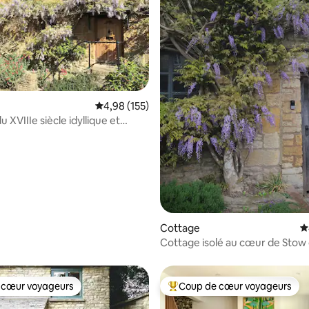
Évaluation moyenne sur la base de 155 comme
4,98 (155)
la base de 194 commentaires : 4,97 sur 5
 XVIIIe siècle idyllique et
ent situé
Cottage
É
Cottage isolé au cœur de Stow
Wold
 cœur voyageurs
Coup de cœur voyageurs
 cœur voyageurs
Coups de cœur voyageurs les p