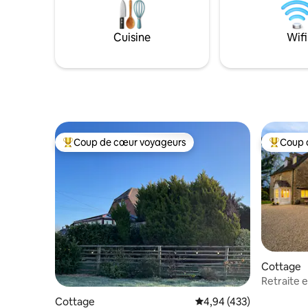
dispose d'
deuxième l
gigogne e
Cuisine
Wifi
dispose d
avec douc
Nous offr
avec un l
Coup de cœur voyageurs
Coup 
Coups de cœur voyageurs les plus appréciés
Coups de
Cottage
Retraite 
dans les 
Cottage
Évaluation moyenne sur 
4,94 (433)