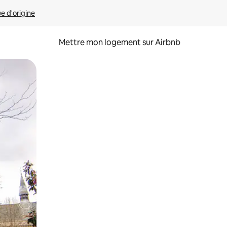
ue d'origine
Mettre mon logement sur Airbnb
sant glisser.