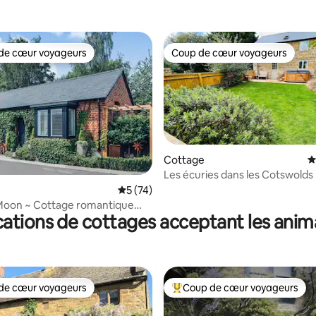
de cœur voyageurs
Coup de cœur voyageurs
 cœur voyageurs les plus appréciés
Coup de cœur voyageurs
Cottage
É
Les écuries dans les Cotswolds
Évaluation moyenne sur la base de 74 co
5 (74)
Moon ~ Cottage romantique
ations de cottages acceptant les ani
noire chauffée au bois
de cœur voyageurs
Coup de cœur voyageurs
 cœur voyageurs les plus appréciés
Coups de cœur voyageurs les p