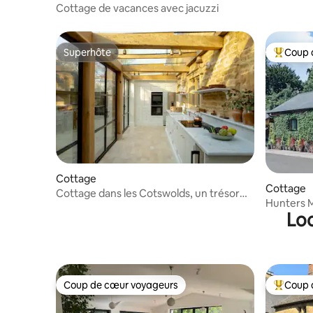
Cottage de vacances avec jacuzzi
Superhôte
Coup 
Superhôte
Coups de
Cottage
Cottage
Cottage dans les Cotswolds, un trésor
Hunters 
caché près de Daylesford
Loc
avec baig
Coup de cœur voyageurs
Coup 
Coup de cœur voyageurs
Coups de