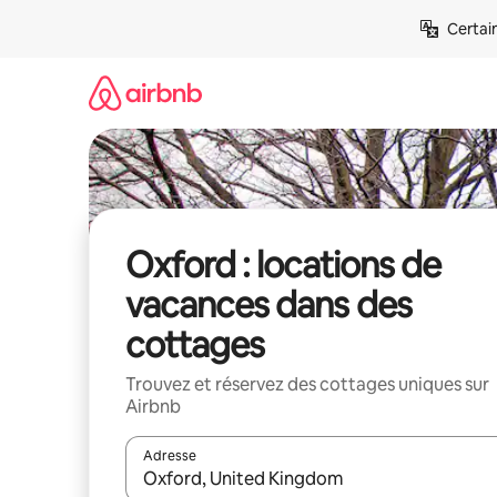
Aller
Certai
directement
au
contenu
Oxford : locations de
vacances dans des
cottages
Trouvez et réservez des cottages uniques sur
Airbnb
Adresse
Lorsque les résultats s'affichent, utilisez les flèc