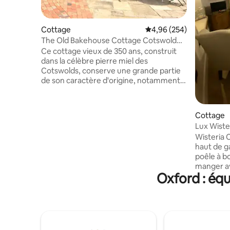
Cottage
Évaluation moyenne sur 
4,96 (254)
The Old Bakehouse Cottage Cotswold
par excellence.
Ce cottage vieux de 350 ans, construit
dans la célèbre pierre miel des
Cotswolds, conserve une grande partie
de son caractère d'origine, notamment
les poutres en chêne, les sols en dalles et
les portes du four en fonte d'origine,
datant de l'époque où il était une
Cottage
boulangerie. Profitez de soirées
Lux Wiste
douillettes au coin du poêle à bois ou de
Chadling
Wisteria 
journées d'été avec les portes-fenêtres
haut de g
ouvertes sur la terrasse. Idéalement
poêle à bo
situé pour explorer les nombreux villages
manger av
des Cotswolds, les domaines historiques,
Oxford : équ
espace WC
le palais de Blenheim, Oxford, Bicester
se trouve
Village, Soho Farmhouse, Estelle Manor,
chauffées
Daylesford, Diddly Squat Farmshop et
une salle 
plus encore.
un porte-
apparente