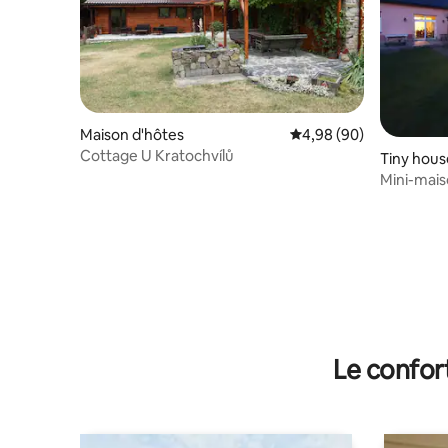
Maison d'hôtes
Évaluation moyenne sur
4,98 (90)
Cottage U Kratochvílů
Tiny hous
Mini-mais
confortab
Le confor