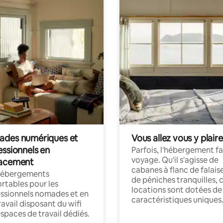
des numériques et
Vous allez vous y plaire
essionnels en
Parfois, l'hébergement fai
voyage. Qu'il s'agisse de
acement
cabanes à flanc de falais
hébergements
de péniches tranquilles, 
rtables pour les
locations sont dotées de
ssionnels nomades et en
caractéristiques uniques
ravail disposant du wifi
espaces de travail dédiés.