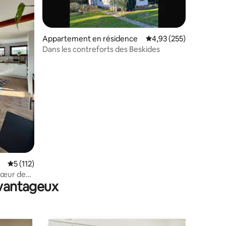
Appartement en résidence
Évaluation moyenne sur
4,93 (255)
Dans les contreforts des Beskides
ntaires : 4,83 sur 5
Évaluation moyenne sur la base de 112 commentaires : 5 sur 5
5 (112)
cœur des
avantageux