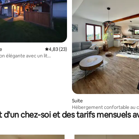
 la base de 90 commentaires : 4,98 sur 5
e
Évaluation moyenne sur la base de 23 comme
4,83 (23)
on élégante avec un lit
le et Internet
Suite
Hébergement confortable au 
t d'un chez-soi et des tarifs mensuels 
Beskides