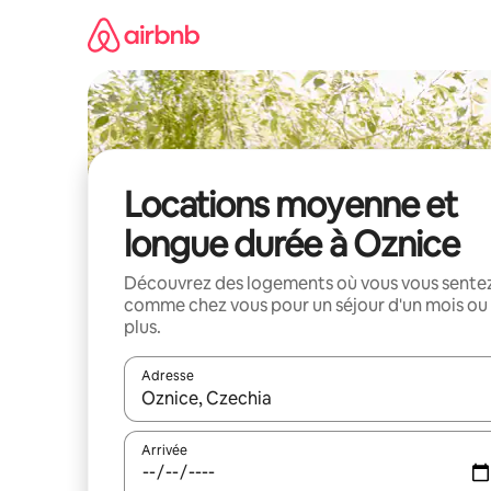
Aller
directement
au
contenu
Locations moyenne et
longue durée à Oznice
Découvrez des logements où vous vous sente
comme chez vous pour un séjour d'un mois ou
plus.
Adresse
Lorsque les résultats s'affichent, utilisez les flèc
Arrivée