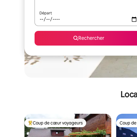
Départ
Rechercher
Loca
Coup de cœur voyageurs
Coup de
Coups de cœur voyageurs les plus appréciés
Coup de