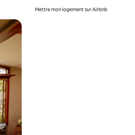
Mettre mon logement sur Airbnb
sant glisser.