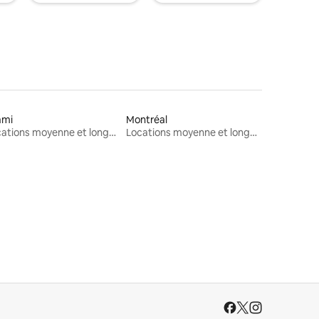
ami
Montréal
Locations moyenne et longue durée
Locations moyenne et longue durée