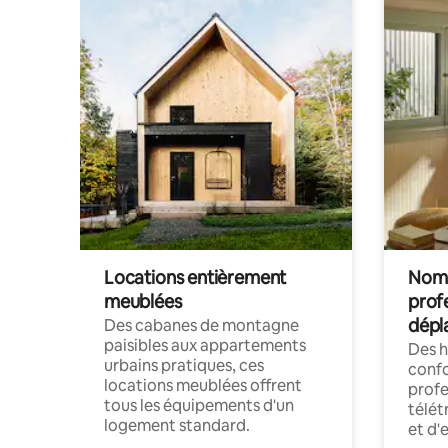
Locations entièrement
Noma
meublées
prof
dépl
Des cabanes de montagne
paisibles aux appartements
Des 
urbains pratiques, ces
confo
locations meublées offrent
profe
tous les équipements d'un
télét
logement standard.
et d'