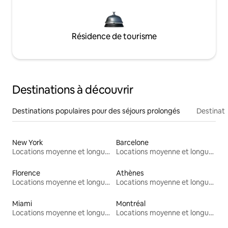
Résidence de tourisme
Destinations à découvrir
Destinations populaires pour des séjours prolongés
Destinati
New York
Barcelone
Locations moyenne et longue durée
Locations moyenne et longue durée
Florence
Athènes
Locations moyenne et longue durée
Locations moyenne et longue durée
Miami
Montréal
Locations moyenne et longue durée
Locations moyenne et longue durée