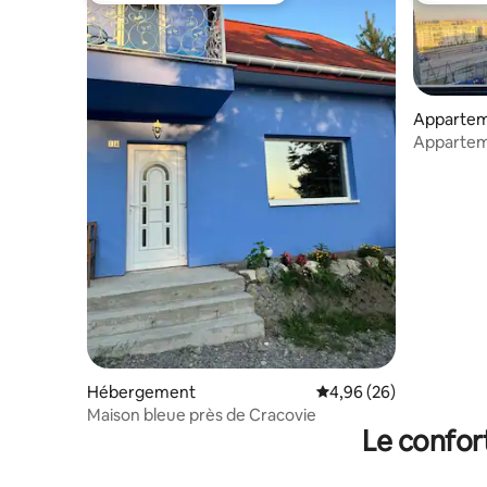
Apparte
Appartem
Hébergement
Évaluation moyenne sur
4,96 (26)
Maison bleue près de Cracovie
Le confor