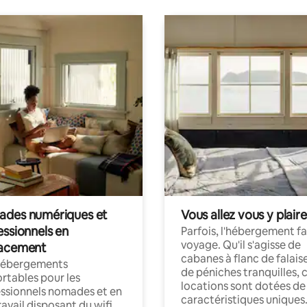
des numériques et
Vous allez vous y plaire
essionnels en
Parfois, l'hébergement fai
voyage. Qu'il s'agisse de
acement
cabanes à flanc de falais
hébergements
de péniches tranquilles, 
rtables pour les
locations sont dotées de
ssionnels nomades et en
caractéristiques uniques
ravail disposant du wifi