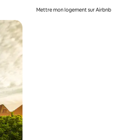
Mettre mon logement sur Airbnb
sant glisser.