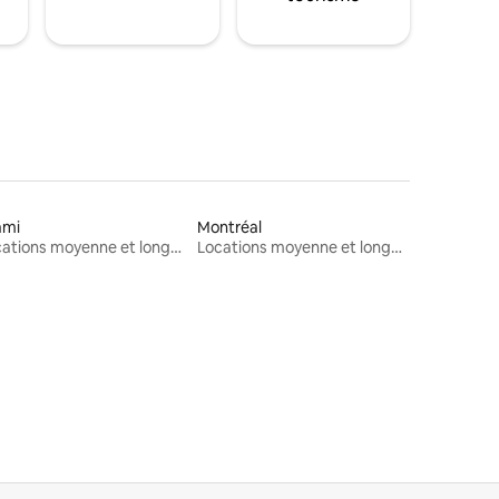
ami
Montréal
Locations moyenne et longue durée
Locations moyenne et longue durée