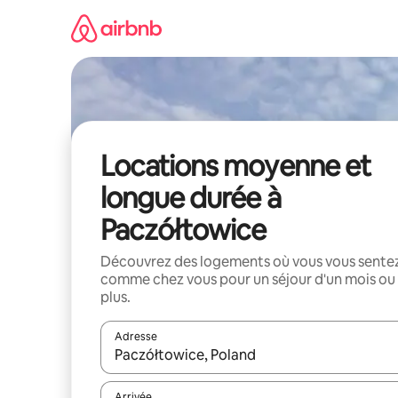
Aller
directement
au
contenu
Locations moyenne et
longue durée à
Paczółtowice
Découvrez des logements où vous vous sente
comme chez vous pour un séjour d'un mois ou
plus.
Adresse
Lorsque les résultats s'affichent, utilisez les flèc
Arrivée