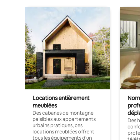
Locations entièrement
Noma
meublées
prof
dépl
Des cabanes de montagne
paisibles aux appartements
Des 
urbains pratiques, ces
confo
locations meublées offrent
profe
tous les équipements d'un
télét