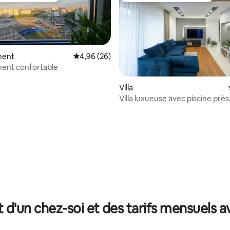
ment
Évaluation moyenne sur la base de 26 commen
4,96 (26)
ent confortable
Villa
Villa luxueuse avec piscine près
d'Energylandiai
 la base de 26 commentaires : 4,96 sur 5
t d'un chez-soi et des tarifs mensuels 