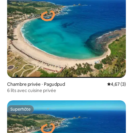
Chambre privée ⋅ Pagudpud
Évaluation m
4,67 (3)
6 lits avec cuisine privée
Superhôte
Superhôte