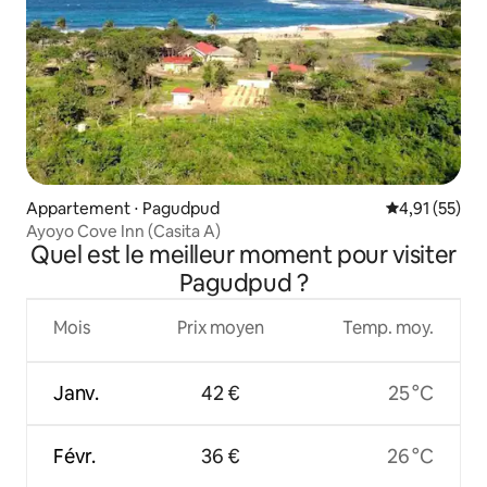
Appartement ⋅ Pagudpud
Évaluation mo
4,91 (55)
Ayoyo Cove Inn (Casita A)
Quel est le meilleur moment pour visiter
Pagudpud ?
Mois
Prix moyen
Temp. moy.
Janv.
42 €
25 °C
Févr.
36 €
26 °C