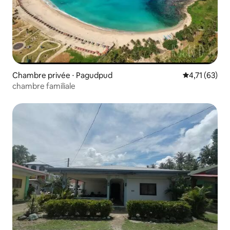
Chambre privée ⋅ Pagudpud
Évaluation mo
4,71 (63)
chambre familiale