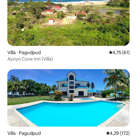
Villa ⋅ Pagudpud
Évaluation mo
4,75 (61)
Ayoyo Cove Inn (Villa)
Villa ⋅ Pagudpud
Évaluation moy
4,29 (172)