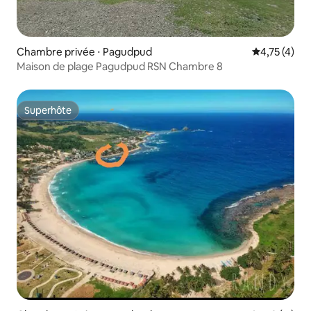
Chambre privée ⋅ Pagudpud
Évaluation m
4,75 (4)
Maison de plage Pagudpud RSN Chambre 8
Superhôte
Superhôte