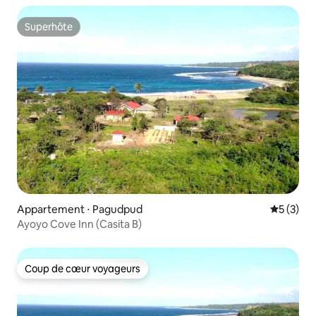
Superhôte
Superhôte
Appartement ⋅ Pagudpud
Évaluatio
5 (3)
Ayoyo Cove Inn (Casita B)
Coup de cœur voyageurs
Coup de cœur voyageurs