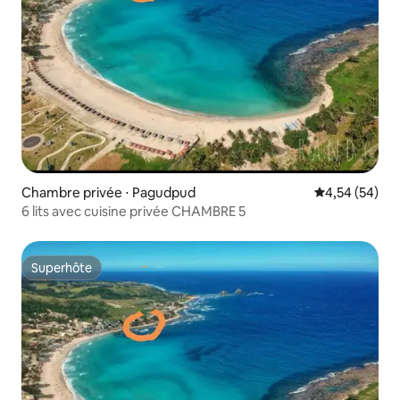
Chambre privée ⋅ Pagudpud
Évaluation mo
4,54 (54)
6 lits avec cuisine privée CHAMBRE 5
Superhôte
Superhôte