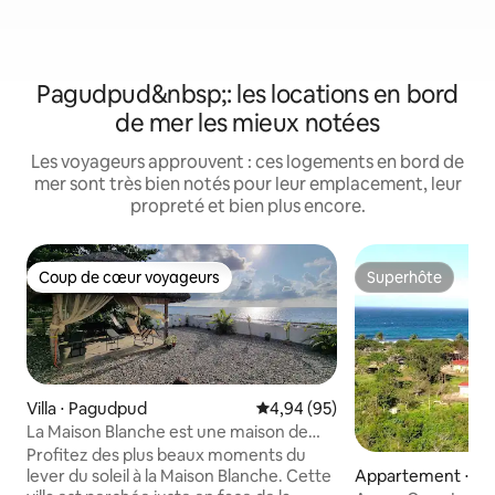
Pagudpud&nbsp;: les locations en bord
de mer les mieux notées
Les voyageurs approuvent : ces logements en bord de
mer sont très bien notés pour leur emplacement, leur
propreté et bien plus encore.
Coup de cœur voyageurs
Superhôte
Coup de cœur voyageurs
Superhôte
Villa ⋅ Pagudpud
Évaluation moyenne sur la base
4,94 (95)
La Maison Blanche est une maison de
plage moderne et contemporaine
Profitez des plus beaux moments du
Appartement ⋅ P
lever du soleil à la Maison Blanche. Cette