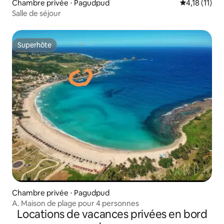
Chambre privée ⋅ Pagudpud
Évaluation m
4,18 (11)
Salle de séjour
Superhôte
Superhôte
Chambre privée ⋅ Pagudpud
A. Maison de plage pour 4 personnes
Locations de vacances privées en bord