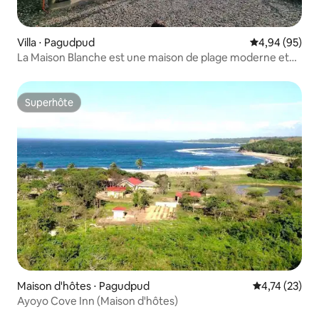
Villa ⋅ Pagudpud
Évaluation mo
4,94 (95)
La Maison Blanche est une maison de plage moderne et
contemporaine
Superhôte
Superhôte
Maison d'hôtes ⋅ Pagudpud
Évaluation mo
4,74 (23)
Ayoyo Cove Inn (Maison d'hôtes)