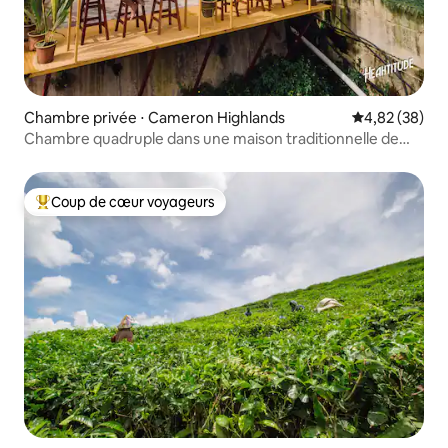
Chambre privée ⋅ Cameron Highlands
Évaluation mo
4,82 (38)
Chambre quadruple dans une maison traditionnelle de
Kampung
Coup de cœur voyageurs
Coups de cœur voyageurs les plus appréciés