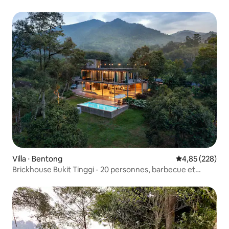
Villa ⋅ Bentong
Évaluation moy
4,85 (228)
Brickhouse Bukit Tinggi - 20 personnes, barbecue et
karaoké