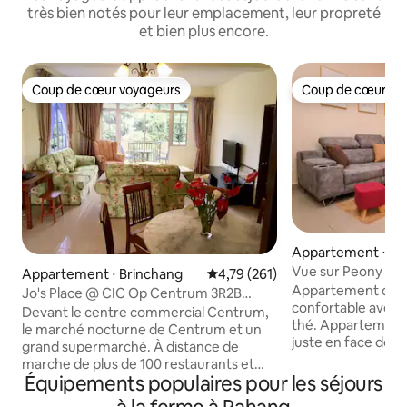
très bien notés pour leur emplacement, leur propreté
et bien plus encore.
Coup de cœur voyageurs
Coup de cœur vo
Coup de cœur voyageurs
Coup de cœur vo
Appartement ⋅ Ta
Vue sur Peony Sq
Appartement ⋅ Brinchang
Évaluation moyenne sur la base 
4,79 (261)
CameronHighland
Appartement de 3
Jo's Place @ CIC Op Centrum 3R2B
confortable avec v
10 places Coway + décodeur TV
Devant le centre commercial Centrum,
thé. Appartement s
le marché nocturne de Centrum et un
juste en face de la
grand supermarché. À distance de
vallée de Camero
marche de plus de 100 restaurants et
visiteurs arrivant
Équipements populaires pour les séjours
établissements de restauration rapide.
depuis Simpang Pul
Au deuxième étage le plus haut, avec