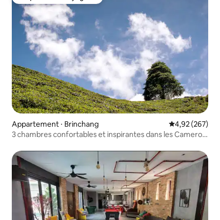
Coup de cœur voyageurs
Appartement ⋅ Brinchang
Évaluation moy
4,92 (267)
3 chambres confortables et inspirantes dans les Cameron
Highlands