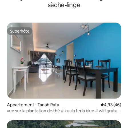
sèche-linge
Superhôte
Superhôte
Appartement ⋅ Tanah Rata
Évaluation mo
4,93 (46)
vue sur la plantation de thé # kuala terla blue # wifi gratuit
#