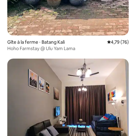
Gîte à la ferme ⋅ Batang Kali
Évaluation mo
4,79 (76)
Hoho Farmstay @ Ulu Yam Lama