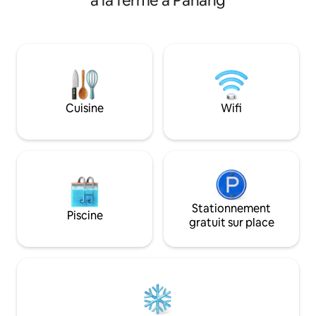
à la ferme à Pahang
une escale préfér
vue sur la verdure. Purificateur d'eau
L'emplacement off
Coway Capacité d'hébergement de
à la destination in
10 personnes 3 chambres + 2 salles de
La propriété comp
bain 4 queen size + 1 king size + 2 lits
parking privé, un r
simples gigognes 1 parking, peut
Eleven. Variété d'i
accueillir 2 voitures en se serrant Balcon
comme des sentie
dans le hall et dans la chambre principale
jardin, une aire de 
Unify Télévision 65 + barre de son Boîte
Cuisine
Wifi
de télévision Table de mahjong
(apportez vos propres pions ou louez-la)
Jeu de carambole avec graines
Steamboat à induction Four à Micro
Ondes Friteuse à air comprimé Grille-
pain et cuiseur pour 1/2 œuf à la coque
Robot cuiseur à riz 6 serviettes Fer à
repasser Sèche-cheveux Ventilateurs
Stationnement
Piscine
gratuit sur place