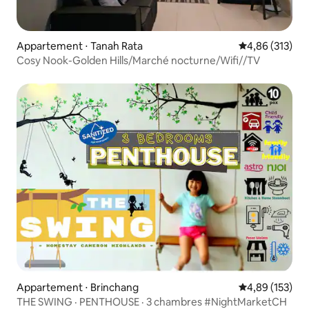
Appartement ⋅ Tanah Rata
Évaluation moy
4,86 (313)
Cosy Nook-Golden Hills/Marché nocturne/Wifi//TV
Appartement ⋅ Brinchang
Évaluation moy
4,89 (153)
THE SWING · PENTHOUSE · 3 chambres #NightMarketCH