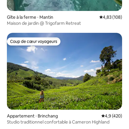
Gîte à la ferme ⋅ Mantin
Évaluation moy
4,83 (108)
Maison de jardin @ Trigofarm Retreat
Coup de cœur voyageurs
Coup de cœur voyageurs
Appartement ⋅ Brinchang
Évaluation mo
4,9 (420)
Studio traditionnel confortable à Cameron Highland