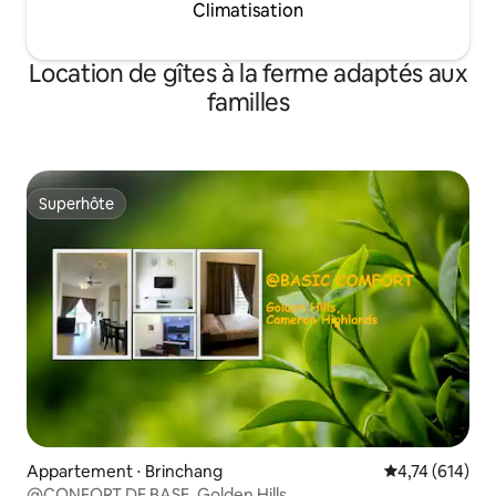
Climatisation
Location de gîtes à la ferme adaptés aux
familles
Superhôte
Superhôte
Appartement ⋅ Brinchang
Évaluation moy
4,74 (614)
@CONFORT DE BASE, Golden Hills