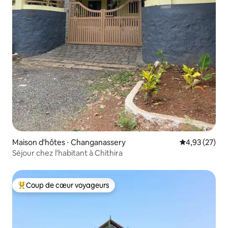
Maison d'hôtes ⋅ Changanassery
Évaluation mo
4,93 (27)
Séjour chez l'habitant à Chithira
Coup de cœur voyageurs
Coups de cœur voyageurs les plus appréciés