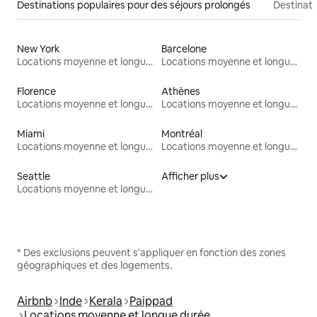
Destinations populaires pour des séjours prolongés
Destinati
New York
Barcelone
Locations moyenne et longue durée
Locations moyenne et longue durée
Florence
Athènes
Locations moyenne et longue durée
Locations moyenne et longue durée
Miami
Montréal
Locations moyenne et longue durée
Locations moyenne et longue durée
Seattle
Afficher plus
Locations moyenne et longue durée
* Des exclusions peuvent s'appliquer en fonction des zones
géographiques et des logements.
Airbnb
Inde
Kerala
Paippad
Locations moyenne et longue durée