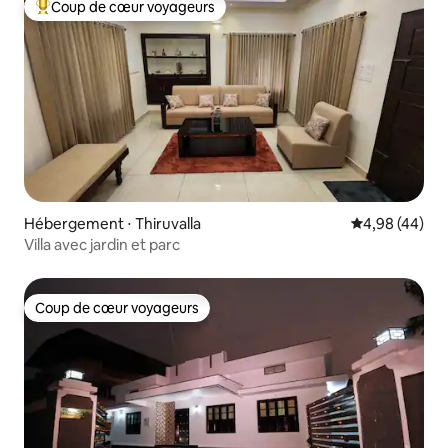
Coup de cœur voyageurs
Coups de cœur voyageurs les plus appréciés
Hébergement ⋅ Thiruvalla
Évaluation mo
4,98 (44)
Villa avec jardin et parc
Coup de cœur voyageurs
Coup de cœur voyageurs