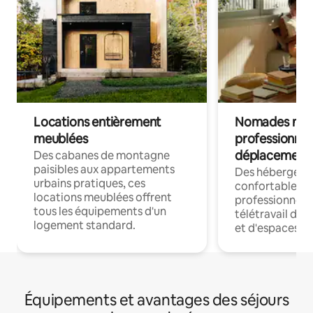
Locations entièrement
Nomades num
meublées
professionnel
déplacement
Des cabanes de montagne
paisibles aux appartements
Des hébergem
urbains pratiques, ces
confortables p
locations meublées offrent
professionnels
tous les équipements d'un
télétravail dis
logement standard.
et d'espaces de
Équipements et avantages des séjours