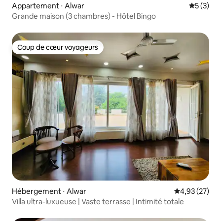
Appartement ⋅ Alwar
Évaluatio
5 (3)
Grande maison (3 chambres) - Hôtel Bingo
Coup de cœur voyageurs
Coup de cœur voyageurs
Hébergement ⋅ Alwar
Évaluation mo
4,93 (27)
Villa ultra-luxueuse | Vaste terrasse | Intimité totale