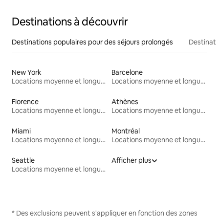
Destinations à découvrir
Destinations populaires pour des séjours prolongés
Destinati
New York
Barcelone
Locations moyenne et longue durée
Locations moyenne et longue durée
Florence
Athènes
Locations moyenne et longue durée
Locations moyenne et longue durée
Miami
Montréal
Locations moyenne et longue durée
Locations moyenne et longue durée
Seattle
Afficher plus
Locations moyenne et longue durée
* Des exclusions peuvent s'appliquer en fonction des zones