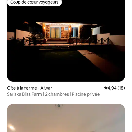
Coup de cœur voyageurs
Coup de cœur voyageurs
Gîte à la ferme ⋅ Alwar
Évaluation mo
4,94 (18)
Sariska Bliss Farm | 2 chambres | Piscine privée