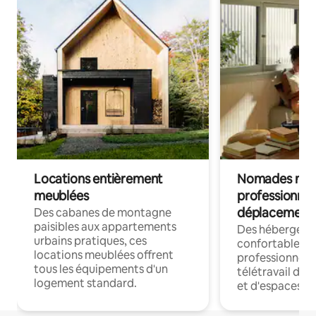
Locations entièrement
Nomades num
meublées
professionnel
déplacement
Des cabanes de montagne
paisibles aux appartements
Des hébergem
urbains pratiques, ces
confortables p
locations meublées offrent
professionnels
tous les équipements d'un
télétravail dis
logement standard.
et d'espaces de