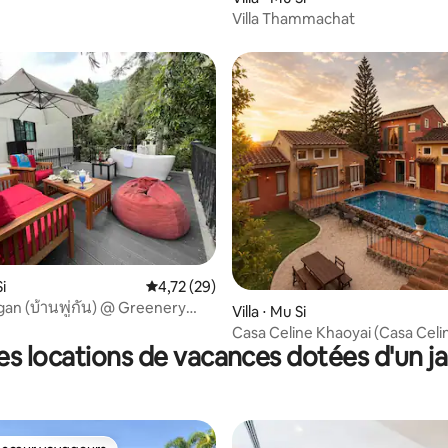
Villa Thammachat
e sur la base de 8 commentaires : 5 sur 5
Si
Évaluation moyenne sur la base de 29 comme
4,72 (29)
an (บ้านพู่กัน) @ Greenery
Villa ⋅ Mu Si
Casa Celine Khaoyai (Casa Cel
es locations de vacances dotées d'un ja
Yai)