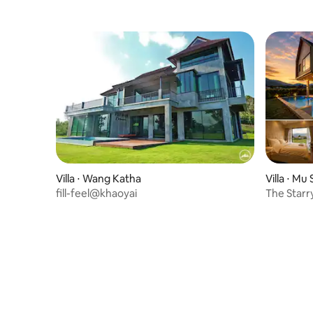
Villa ⋅ Wang Katha
Villa ⋅ Mu 
fill-feel@khaoyai
The Starry
piscine e