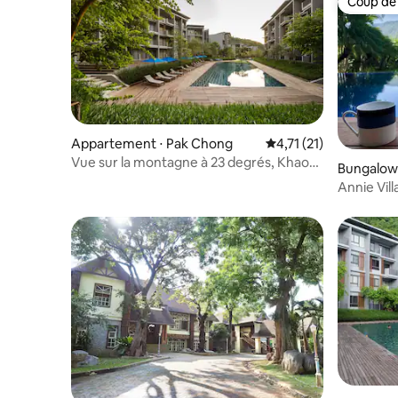
Coup de
Coup de
Appartement ⋅ Pak Chong
Évaluation moyenne su
4,71 (21)
Vue sur la montagne à 23 degrés, Khao
Bungalow 
Yai
Annie Villa
Khaoyai