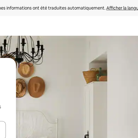
nes informations ont été traduites automatiquement. 
Afficher la lang
s
hes vers le haut et vers le bas pour les parcourir ou en appuyant et en fai