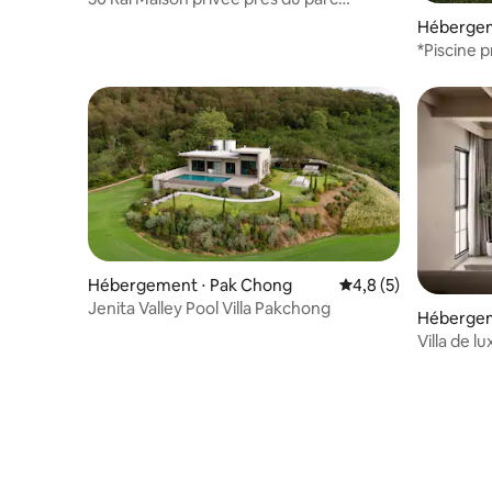
national de KhaoYai
Hébergem
aeng
*Piscine p
Khaoyai-
Hébergement ⋅ Pak Chong
Évaluation moyenne 
4,8 (5)
Jenita Valley Pool Villa Pakchong
Hébergem
Villa de l