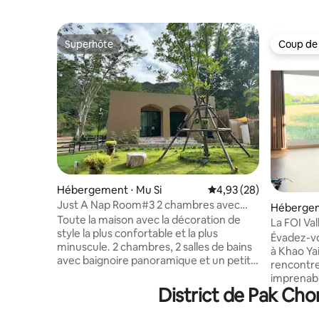
Superhôte
Coup de
Superhôte
Coup de
Hébergement ⋅ Mu Si
Évaluation moyenne sur
4,93 (28)
Just A Nap Room#3 2 chambres avec
Hébergem
baignoire panoramique
Toute la maison avec la décoration de
La FOI Va
style la plus confortable et la plus
grande m
Évadez-vo
minuscule. 2 chambres, 2 salles de bains
à Khao Yai
avec baignoire panoramique et un petit
rencontre
salon avec table à manger pliante. La
imprenabl
capacité est pour 3 personnes avec une
District de Pak Cho
balcon et 
famille orientée vers la famille. Nous
champs de
fournissons un micro-ondes, un kit
séjour c