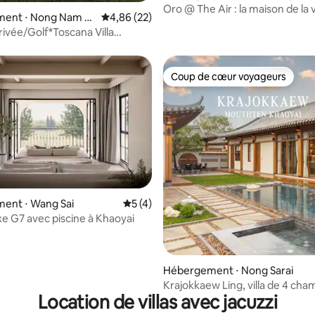
Oro @ The Air : la maison de la 
ent ⋅ Nong Nam D
Évaluation moyenne sur la base de 22 commen
4,86 (22)
marocaine à couper le souffle
rivée/Golf*Toscana Villa
10 voyageurs
Coup de cœur voyageurs
Coup de cœur voyageurs
sur la base de 5 commentaires : 4,8 sur 5
ent ⋅ Wang Sai
Évaluation moyenne sur la base de 4 co
5 (4)
uxe G7 avec piscine à Khaoyai
Hébergement ⋅ Nong Sarai
Krajokkaew Ling, villa de 4 ch
Location de villas avec jacuzzi
avec piscine