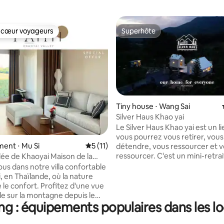
 cœur voyageurs
Superhôte
 cœur voyageurs
Superhôte
Tiny house ⋅ Wang Sai
Silver Haus Khao yai
Le Silver Haus Khao yai est un l
 la base de 28 commentaires : 4,93 sur 5
vous pourrez vous retirer, vous
ent ⋅ Mu Si
Évaluation moyenne sur la base de 11 co
5 (11)
détendre, vous ressourcer et 
ressourcer. C'est un mini-retra
llée de Khaoyai Maison de la
spécialement conçu pour que 
ontagne La Foi
us dans notre villa confortable
veniez seul, ou avec un ami ou 
, en Thaïlande, où la nature
partenaire pour renouveler vo
 le confort. Profitez d'une vue
de la vie. Asseyez-vous et admi
e sur la montagne depuis le
imprenable toute la journée. T
ng : équipements populaires dans les lo
d'une vue paisible sur les
pas sortir ? Il y a tout ce dont 
 maïs depuis le salon. Votre
besoin : café, thé, cuisiniers, c
omprend des équipements de