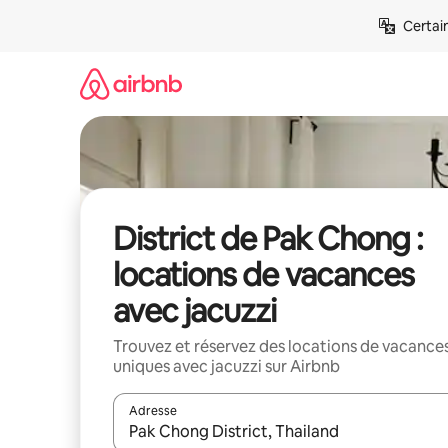
Aller
Certai
directement
au
contenu
District de Pak Chong :
locations de vacances
avec jacuzzi
Trouvez et réservez des locations de vacance
uniques avec jacuzzi sur Airbnb
Adresse
Lorsque les résultats s'affichent, utilisez les flèc