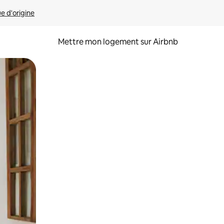
ue d'origine
Mettre mon logement sur Airbnb
sant glisser.