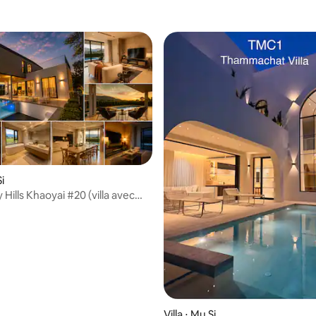
Si
 Hills Khaoyai #20 (villa avec
t 3 chambres)
Villa ⋅ Mu Si