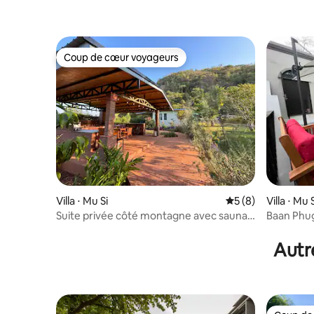
Coup de cœur voyageurs
Coup de cœur voyageurs
Villa ⋅ Mu Si
Évaluation moyenn
5 (8)
Villa ⋅ Mu 
Suite privée côté montagne avec sauna
Baan Phug
et bain de glace
Khao Yai
Autr