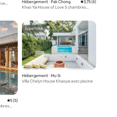
Hébergement ⋅ Pak Chong
Évaluation moyenne s
3,75 (4)
vue
taires : 4,86 sur 5
Khao Yai House of Love 5 chambres
5 salles de bain
Superhôte
Superhôte
mmentaires : 5 sur 5
Hébergement ⋅ Mu Si
Villa Chelyn House Khaoyai avec piscine
Évaluation moyenne sur la base de 5 commentaires : 5 sur 5
5 (5)
ambres