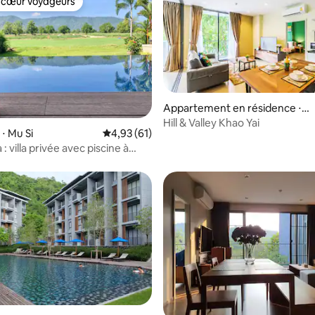
 cœur voyageurs
 cœur voyageurs
Appartement en résidence ⋅ T
r la base de 21 commentaires : 4,71 sur 5
ambon Payayen
Hill & Valley Khao Yai
⋅ Mu Si
Évaluation moyenne sur la base de 61 comme
4,93 (61)
 : villa privée avec piscine à