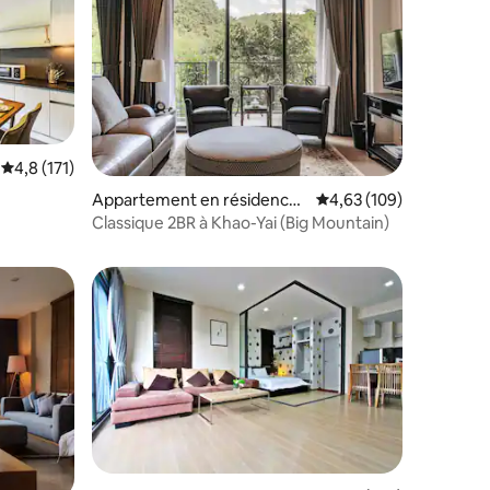
Évaluation moyenne sur la base de 171 commentaires : 4,8 sur 5
4,8 (171)
Appartement en résidence ⋅
Évaluation moyenne sur
4,63 (109)
ntaires : 4,93 sur 5
Pak Chong
Classique 2BR à Khao-Yai (Big Mountain)