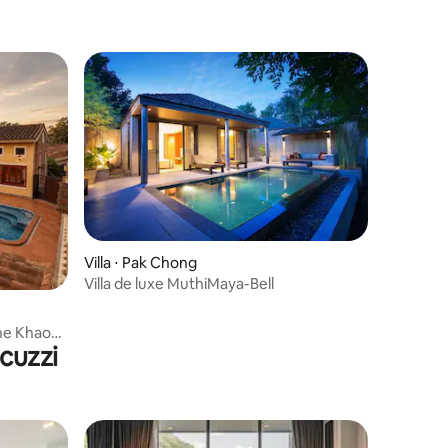
Villa ⋅ Pak Chong
Villa de luxe MuthiMaya-Bell
ntaires : 4,72 sur 5
ine Khao
cuzzi