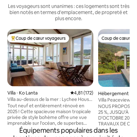
Les voyageurs sont unanimes : ces logements sont très
bien notés en termes d'emplacement, de propreté et
plus encore.
Coup de cœur voyageurs
Coup de cœur vo
Coups de cœur voyageurs les plus appréciés
Coup de cœur vo
Villa ⋅ Ko Lanta
Évaluation moyenne sur la base 
4,81 (172)
Hébergement ⋅ Ko 
Villa au-dessus de la mer : Lychee House
Villa Peaceview K
dans la vieille ville de Lanta
Tout neuf et entièrement rénové en
NOUS PROPOSONS
2025 ! Cette spacieuse maison tropicale
25 %, JUSQU'À LA
privée de style bohème offre une vue
D'OCTOBRE 2026,
imprenable sur l'océan, de superbes
TRAVAUX DE CON
Équipements populaires dans les
parquets et un confort agréable dans
À CÔTÉ DE LA MA
tout l'espace. Profitez d'une cuisine
DE CONSTRUCTIO