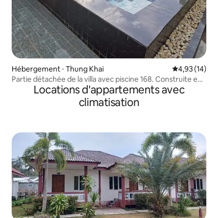
Hébergement ⋅ Thung Khai
Évaluation mo
4,93 (14)
Partie détachée de la villa avec piscine 168. Construite en
Locations d'appartements avec
2023.
climatisation