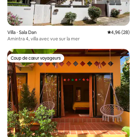
Villa ⋅ Sala Dan
Évaluation mo
4,96 (28)
Amintra 4, villa avec vue sur la mer
Coup de cœur voyageurs
Coup de cœur voyageurs