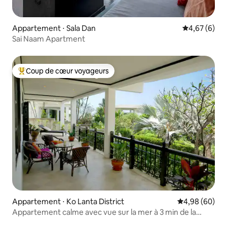
Appartement ⋅ Sala Dan
Évaluation m
4,67 (6)
Sai Naam Apartment
Coup de cœur voyageurs
Coups de cœur voyageurs les plus appréciés
Appartement ⋅ Ko Lanta District
Évaluation mo
4,98 (60)
Appartement calme avec vue sur la mer à 3 min de la
plage - AC ...