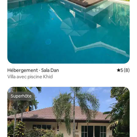
Hébergement ⋅ Sala Dan
Évaluatio
5 (8)
Villa avec piscine Khid
Superhôte
Superhôte