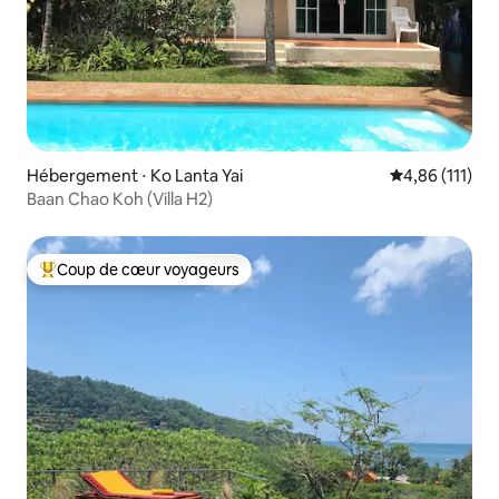
Hébergement ⋅ Ko Lanta Yai
Évaluation moy
4,86 (111)
Baan Chao Koh (Villa H2)
Coup de cœur voyageurs
Coups de cœur voyageurs les plus appréciés