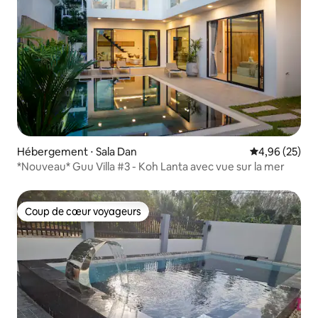
Hébergement ⋅ Sala Dan
Évaluation mo
4,96 (25)
*Nouveau* Guu Villa #3 - Koh Lanta avec vue sur la mer
Coup de cœur voyageurs
Coup de cœur voyageurs