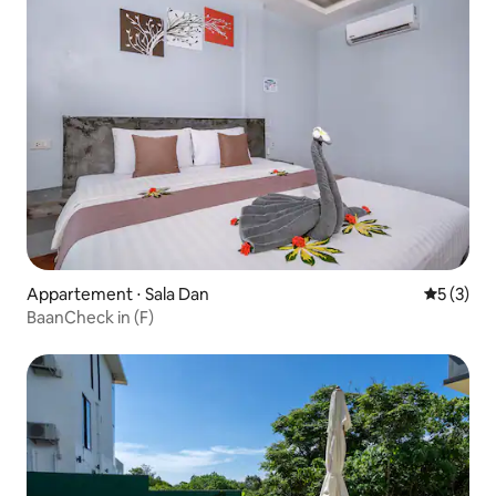
Appartement ⋅ Sala Dan
Évaluatio
5 (3)
BaanCheck in (F)