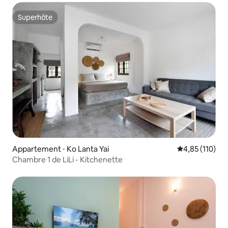
Superhôte
Superhôte
Appartement ⋅ Ko Lanta Yai
Évaluation moy
4,85 (110)
Chambre 1 de LiLi - Kitchenette