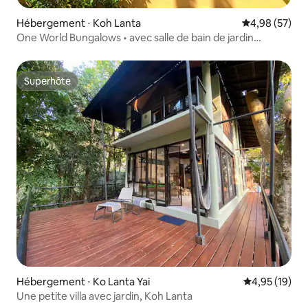
Hébergement ⋅ Koh Lanta
Évaluation mo
4,98 (57)
One World Bungalows • avec salle de bain de jardin
(Chambre 1)
Superhôte
Superhôte
Hébergement ⋅ Ko Lanta Yai
Évaluation mo
4,95 (19)
Une petite villa avec jardin, Koh Lanta