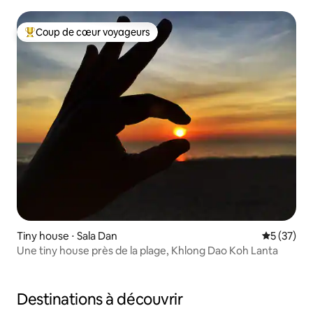
Coup de cœur voyageurs
Coups de cœur voyageurs les plus appréciés
Tiny house ⋅ Sala Dan
Évaluation
5 (37)
Une tiny house près de la plage, Khlong Dao Koh Lanta
Destinations à découvrir