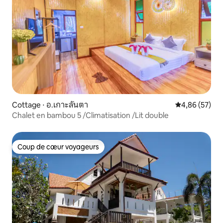
Cottage ⋅ อ.เกาะลันตา
Évaluation mo
4,86 (57)
Chalet en bambou 5 /Climatisation /Lit double
Coup de cœur voyageurs
Coup de cœur voyageurs