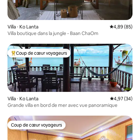
Villa ⋅ Ko Lanta
Évaluation mo
4,89 (85)
Villa boutique dans la jungle - Baan ChaOm
Coup de cœur voyageurs
Coups de cœur voyageurs les plus appréciés
Villa ⋅ Ko Lanta
Évaluation mo
4,97 (34)
Grande villa en bord de mer avec vue panoramique
Coup de cœur voyageurs
Coup de cœur voyageurs