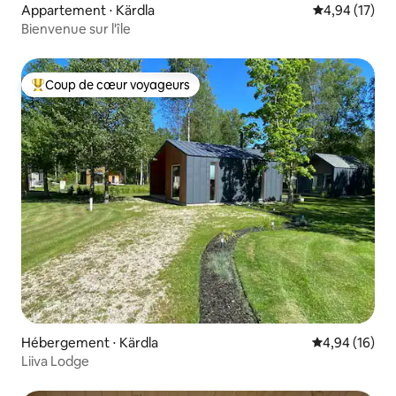
Appartement ⋅ Kärdla
Évaluation mo
4,94 (17)
Bienvenue sur l'île
Coup de cœur voyageurs
Coups de cœur voyageurs les plus appréciés
Hébergement ⋅ Kärdla
Évaluation mo
4,94 (16)
Liiva Lodge