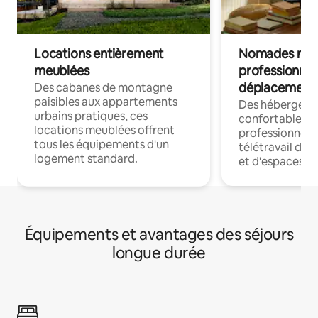
Locations entièrement
Nomades num
meublées
professionnel
déplacement
Des cabanes de montagne
paisibles aux appartements
Des hébergem
urbains pratiques, ces
confortables p
locations meublées offrent
professionnels
tous les équipements d'un
télétravail dis
logement standard.
et d'espaces de
Équipements et avantages des séjours
longue durée