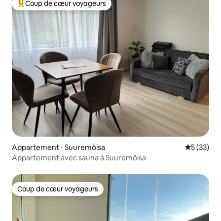
Coup de cœur voyageurs
Coups de cœur voyageurs les plus appréciés
Appartement ⋅ Suuremõisa
Évaluation
5 (33)
Appartement avec sauna à Suuremõisa
Coup de cœur voyageurs
Coup de cœur voyageurs