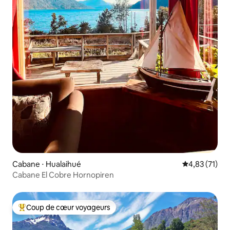
Cabane ⋅ Hualaihué
Évaluation mo
4,83 (71)
Cabane El Cobre Hornopiren
Coup de cœur voyageurs
Coups de cœur voyageurs les plus appréciés