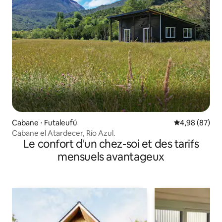
Cabane ⋅ Futaleufú
Évaluation mo
4,98 (87)
Cabane el Atardecer, Río Azul.
Le confort d'un chez-soi et des tarifs
mensuels avantageux