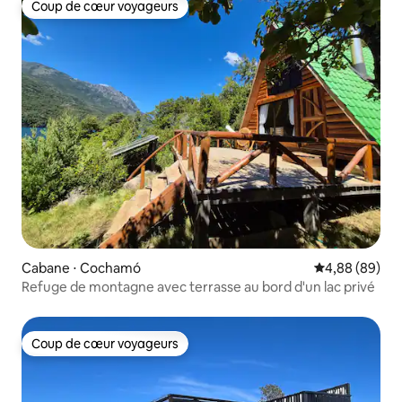
Coup de cœur voyageurs
Coup de cœur voyageurs
Cabane ⋅ Cochamó
Évaluation mo
4,88 (89)
Refuge de montagne avec terrasse au bord d'un lac privé
Coup de cœur voyageurs
Coup de cœur voyageurs