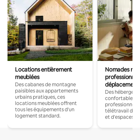
Locations entièrement
Nomades num
meublées
professionnel
déplacement
Des cabanes de montagne
paisibles aux appartements
Des hébergem
urbains pratiques, ces
confortables p
locations meublées offrent
professionnels
tous les équipements d'un
télétravail dis
logement standard.
et d'espaces de