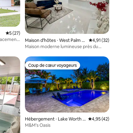
Évaluation moyenne sur la base de 27 commentaires : 5 sur 5
5 (27)
ntaires : 4,95 sur 5
mplacement
Maison d'hôtes ⋅ West Palm B
Évaluation moyenne su
4,91 (32)
bres
each
Maison moderne lumineuse près du
centre-ville
Coup de cœur voyageurs
Coup de cœur voyageurs
Hébergement ⋅ Lake Worth B
Évaluation moyenne su
4,95 (42)
ntaires : 4,92 sur 5
each
M&M's Oasis