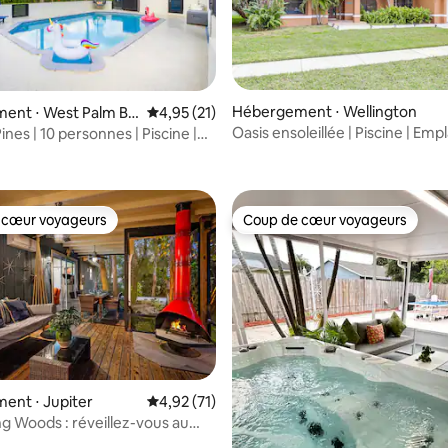
Hébergement ⋅ Wellington
ent ⋅ West Palm Be
Évaluation moyenne sur la base de 21 comme
4,95 (21)
Oasis ensoleillée | Piscine | E
ines | 10 personnes | Piscine |
r la base de 35 commentaires : 4,97 sur 5
de choix | Grand patio | 4 cham
| Jeux
 cœur voyageurs
Coup de cœur voyageurs
 cœur voyageurs
Coup de cœur voyageurs
ent ⋅ Jupiter
Évaluation moyenne sur la base de 71 comme
4,92 (71)
g Woods : réveillez-vous au
 sur la base de 27 commentaires : 5 sur 5
 nature