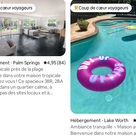
 cœur voyageurs
Coup de cœur voyageurs
 cœur voyageurs
Coups de cœur voyageurs les p
ent ⋅ Palm Springs
Évaluation moyenne sur la base de 84 commen
4,95 (84)
icale près de la plage
 la base de 53 commentaires : 4,98 sur 5
 dans votre maison tropicale
hez vous ! Ce spacieux 3BR, 2BA
 dans un quartier calme, à
as des sites locaux et à
minutes en voiture de la plage.
soyez ici pour explorer ou vous
la maison allie confort et style
finitions modernes et des
Hébergement ⋅ Lake Worth
É
our se détendre à l'intérieur
Ambiance tranquille ~ Maison 
r. ✨ Ce que vous allez
piscine privée acceptant les a
Bienvenue dans notre maison 