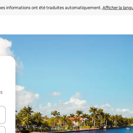
nes informations ont été traduites automatiquement. 
Afficher la lang
es
hes vers le haut et vers le bas pour les parcourir ou en appuyant et en fai