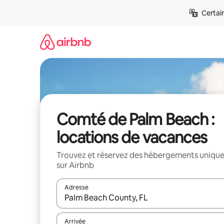
Aller
Certai
directement
au
contenu
Comté de Palm Beach :
locations de vacances
Trouvez et réservez des hébergements uniqu
sur Airbnb
Adresse
Lorsque les résultats s'affichent, utilisez les flèc
Arrivée