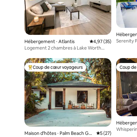
Hébergem
ach
Serenity P
Hébergement ⋅ Atlantis
Évaluation moyenne su
4,97 (35)
Mini-golf 
Logement 2 chambres à Lake Worth
• Près de la plage et du centre-ville
• Barbecue
Coup de cœur voyageurs
Coup de
Coups de cœur voyageurs les plus appréciés
Coup de
Hébergem
Whisperin
Maison d'hôtes ⋅ Palm Beach Gar
Évaluation moyenne
5 (27)
son de la