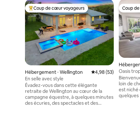
Coup de cœur voyageurs
Coup de
Coups de cœur voyageurs les plus appréciés
Coup de
Hébergem
Oasis trop
Hébergement ⋅ Wellington
Évaluation moyenne sur
4,98 (53)
Bienvenue
En selle avec style
loin de c
Évadez-vous dans cette élégante
est niché
retraite de Wellington au cœur de la
quelques p
campagne équestre, à quelques minutes
quelques 
des écuries, des spectacles et des
Que vous 
courses. Profitez de la cuisine d'un chef
détendre, 
et d'une salle à manger extérieure
avec des 
spacieuse parfaite pour les repas en
espaces p
famille. Détendez-vous avec le ping-
comme à l'extérieu
pong, les jeux de société ou une soirée
adorer : Vivre selon un✔ concept ouvert
cinéma confortable. Pour ceux qui