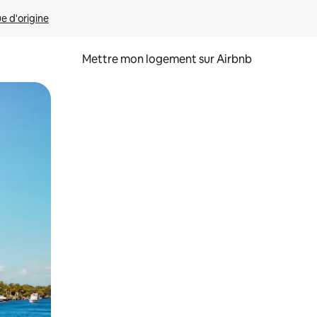
ue d'origine
Mettre mon logement sur Airbnb
sant glisser.