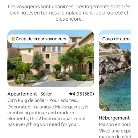
Les voyageurs sont unanimes : ces logements sont très
bien notés en termes d'emplacement, de propreté et
plus encore.
Coup de cœur voyageurs
Coup de cœur vo
Coups de cœur voyageurs les plus appréciés
Coup de cœur vo
Appartement ⋅ Sóller
Évaluation moyenne sur la base 
4,95 (560)
Ca'n Puig de Sòller · Pour adultes
uniquement (+12), Appart...
Decorated in a unique Mallorquin style,
combining antique and modern
Hébergement ⋅ Ba
elements, this 2 bedroom apartment
has everything you need for your
Maison en bord de
holiday on the island. Each bedroom has
accès direct à la p
Vivez une expérie
its own bathroom and the living area
maison de pêcheur