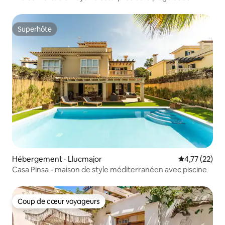
l'aéroport
Superhôte
Superhôte
Hébergement ⋅ Llucmajor
Évaluation mo
4,77 (22)
Casa Pinsa - maison de style méditerranéen avec piscine
Coup de cœur voyageurs
Coup de cœur voyageurs