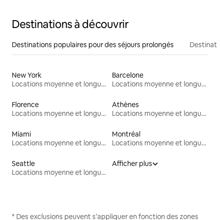
Destinations à découvrir
Destinations populaires pour des séjours prolongés
Destinati
New York
Barcelone
Locations moyenne et longue durée
Locations moyenne et longue durée
Florence
Athènes
Locations moyenne et longue durée
Locations moyenne et longue durée
Miami
Montréal
Locations moyenne et longue durée
Locations moyenne et longue durée
Seattle
Afficher plus
Locations moyenne et longue durée
* Des exclusions peuvent s'appliquer en fonction des zones