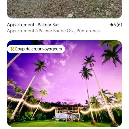
Appartement ⋅ Palmar Sur
Évaluatio
5 (6)
Appartement à Palmar Sur de Osa, Puntarenas.
Coup de cœur voyageurs
Coups de cœur voyageurs les plus appréciés