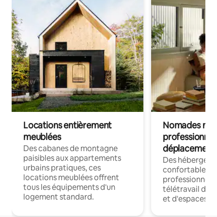
Locations entièrement
Nomades num
meublées
professionnel
déplacement
Des cabanes de montagne
paisibles aux appartements
Des hébergem
urbains pratiques, ces
confortables p
locations meublées offrent
professionnels
tous les équipements d'un
télétravail dis
logement standard.
et d'espaces de