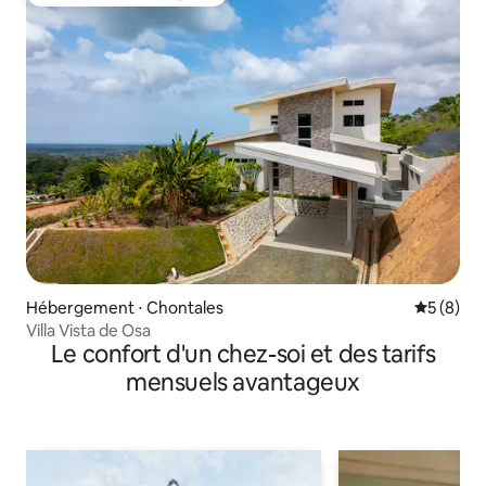
Coup de cœur voyageurs
Hébergement ⋅ Chontales
Évaluatio
5 (8)
Villa Vista de Osa
Le confort d'un chez-soi et des tarifs
mensuels avantageux