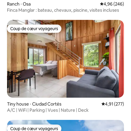
Ranch ⋅ Osa
Évaluation moy
4,96 (246)
Finca Manglar : bateau, chevaux, piscine, visites incluses
Coup de cœur voyageurs
Coup de cœur voyageurs
Tiny house ⋅ Ciudad Cortés
Évaluation moy
4,91 (277)
A/C | WiFi | Parking | Vues | Nature | Deck
Coup de cœur voyageurs