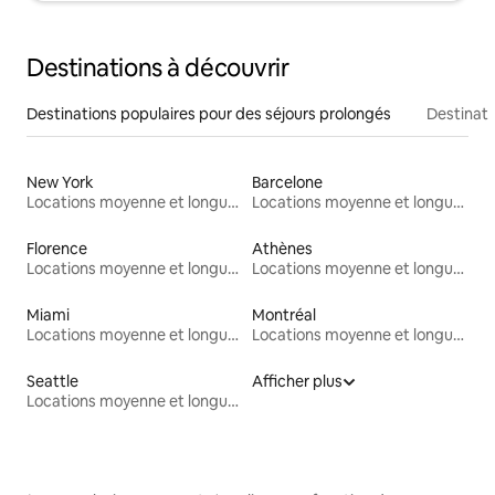
Destinations à découvrir
Destinations populaires pour des séjours prolongés
Destinati
New York
Barcelone
Locations moyenne et longue durée
Locations moyenne et longue durée
Florence
Athènes
Locations moyenne et longue durée
Locations moyenne et longue durée
Miami
Montréal
Locations moyenne et longue durée
Locations moyenne et longue durée
Seattle
Afficher plus
Locations moyenne et longue durée