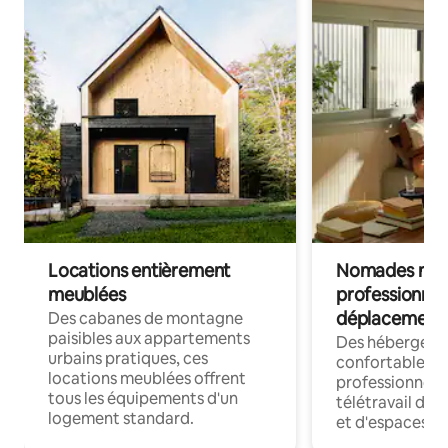
Locations entièrement
Nomades num
meublées
professionnel
déplacement
Des cabanes de montagne
paisibles aux appartements
Des hébergem
urbains pratiques, ces
confortables p
locations meublées offrent
professionnels
tous les équipements d'un
télétravail dis
logement standard.
et d'espaces de