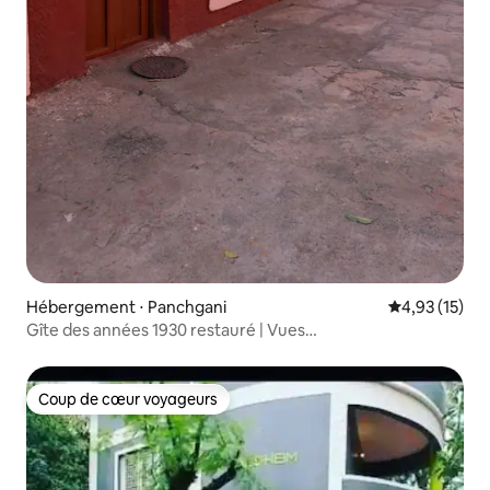
Hébergement ⋅ Panchgani
Évaluation mo
4,93 (15)
Gîte des années 1930 restauré | Vues
panoramiques | Panchgani
Coup de cœur voyageurs
Coup de cœur voyageurs