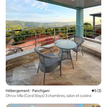
Hébergement ⋅ Panchgani
Évaluatio
5 (3)
Dhruv Villa (Coral Stays) 3 chambres, salon et cuisine