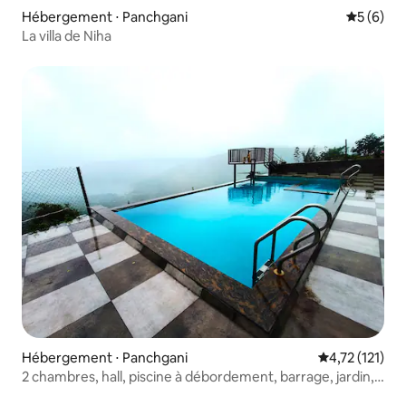
Hébergement ⋅ Panchgani
Évaluatio
5 (6)
La villa de Niha
Hébergement ⋅ Panchgani
Évaluation mo
4,72 (121)
2 chambres, hall, piscine à débordement, barrage, jardin,
vue sur la vallée