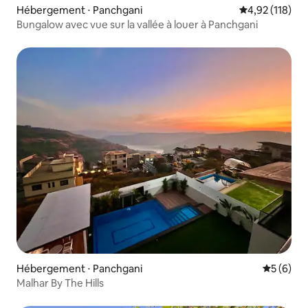
Hébergement ⋅ Panchgani
Évaluation moy
4,92 (118)
Bungalow avec vue sur la vallée à louer à Panchgani
Hébergement ⋅ Panchgani
Évaluatio
5 (6)
Malhar By The Hills