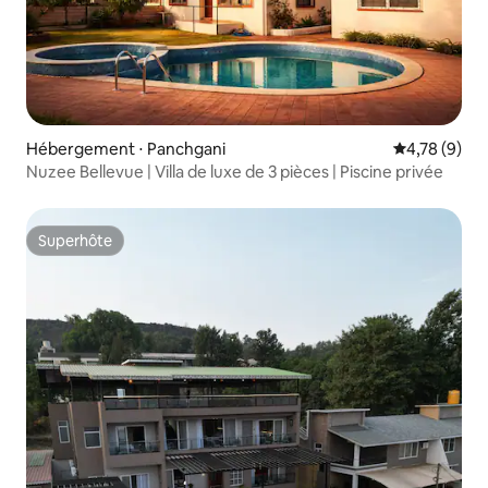
Hébergement ⋅ Panchgani
Évaluation m
4,78 (9)
Nuzee Bellevue | Villa de luxe de 3 pièces | Piscine privée
Superhôte
Superhôte