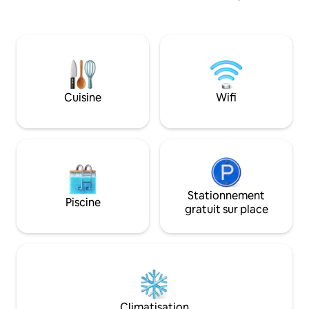
Conçu avec une a
bohème, il est id
relaxante. Nous encourageons les longs
séjours et nous n
répondre à toute
spéciales, le cas 
appartement est b
Cuisine
Wifi
climatisation n'est
tout au long de l'année. Ve
détendre et profit
Panchgani !
Stationnement
Piscine
gratuit sur place
Climatisation