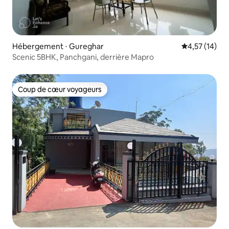
Hébergement ⋅ Gureghar
Évaluation mo
4,57 (14)
Scenic 5BHK, Panchgani, derrière Mapro
Coup de cœur voyageurs
Coup de cœur voyageurs