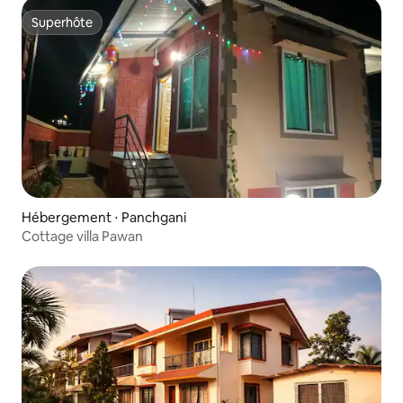
Superhôte
Superhôte
Hébergement ⋅ Panchgani
Cottage villa Pawan