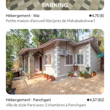
Hébergement ⋅ Wai
Évaluation m
4,75 (8)
Petite maison d'accueil Wai (près de Mahabaleshwar)
Hébergement ⋅ Panchgani
Évaluation mo
4,57 (82)
Villa de style Parsi avec 2 chambres à Panchgani