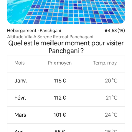
Hébergement ⋅ Panchgani
Évaluation mo
4,63 (19)
Altitude Villa A Serene Retreat Panchagani
Quel est le meilleur moment pour visiter
Panchgani ?
Mois
Prix moyen
Temp. moy.
Janv.
115 €
20 °C
Févr.
112 €
21 °C
Mars
101 €
24 °C
Avr.
85 €
26 °C