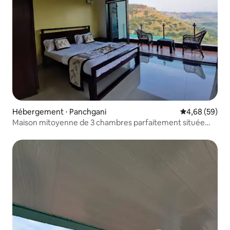
Hébergement ⋅ Panchgani
Évaluation mo
4,68 (59)
Maison mitoyenne de 3 chambres parfaitement située
pour que la famille et les amis passent du temps ensemble
et profitent de la belle vallée en face du séjour.