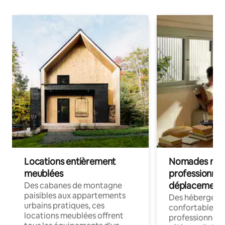
Locations entièrement
Nomades num
meublées
professionnel
déplacement
Des cabanes de montagne
paisibles aux appartements
Des hébergem
urbains pratiques, ces
confortables p
locations meublées offrent
professionnels