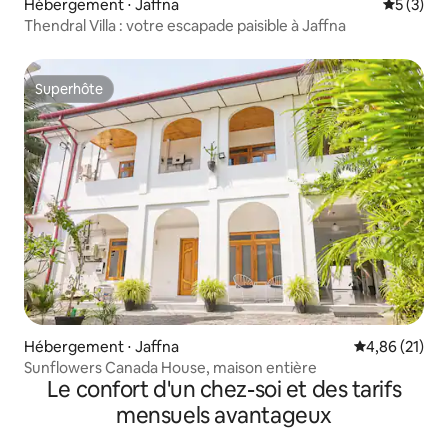
Hébergement ⋅ Jaffna
Évaluatio
5 (3)
Thendral Villa : votre escapade paisible à Jaffna
Superhôte
Superhôte
Hébergement ⋅ Jaffna
Évaluation mo
4,86 (21)
Sunflowers Canada House, maison entière
Le confort d'un chez-soi et des tarifs
mensuels avantageux