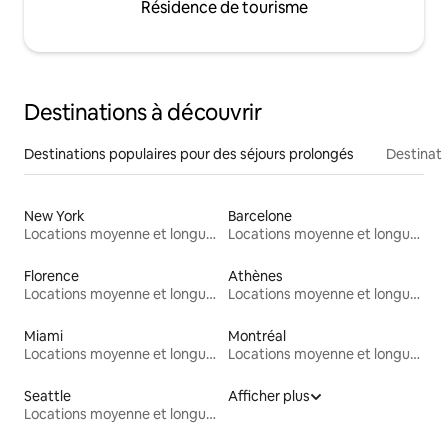
Résidence de tourisme
Destinations à découvrir
Destinations populaires pour des séjours prolongés
Destinati
New York
Barcelone
Locations moyenne et longue durée
Locations moyenne et longue durée
Florence
Athènes
Locations moyenne et longue durée
Locations moyenne et longue durée
Miami
Montréal
Locations moyenne et longue durée
Locations moyenne et longue durée
Seattle
Afficher plus
Locations moyenne et longue durée