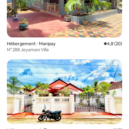
Hébergement ⋅ Manipay
Évaluation m
4,8 (20)
N° 288 Jeyamani Villa