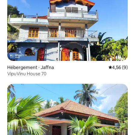
Hébergement ⋅ Jaffna
Évaluation m
4,56 (9)
VipuVinu House 70